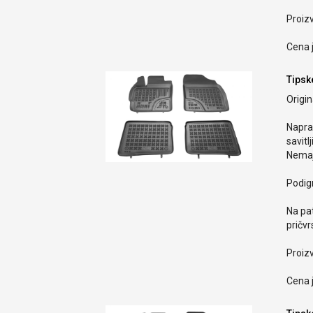
Proiz
Cena j
Tipsk
Origi
Naprav
savitlj
Nemaj
Podign
Na pa
pričvr
Proiz
Cena j