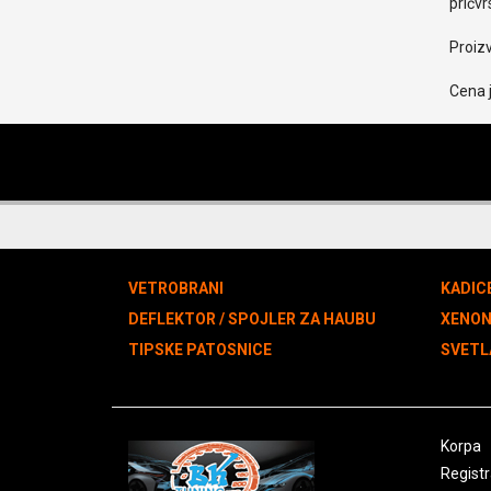
pričvr
Proiz
Cena j
VETROBRANI
KADIC
DEFLEKTOR / SPOJLER ZA HAUBU
XENO
TIPSKE PATOSNICE
SVETL
Korpa
Registr