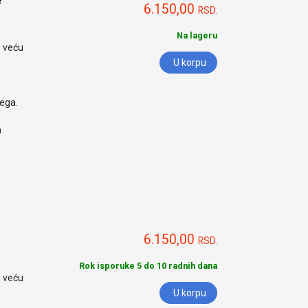
e
6.150,00
RSD.
Na lageru
o veću
U korpu
nega.
h
6.150,00
RSD.
Rok isporuke 5 do 10 radnih dana
o veću
U korpu