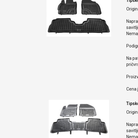
Tipsk
Origi
Naprav
savitlj
Nemaj
Podign
Na pa
pričvr
Proiz
Cena j
Tipsk
Origi
Naprav
savitlj
Nemaj