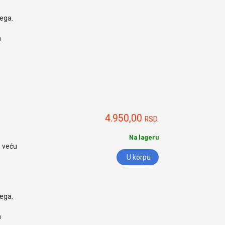
nega.
h
4.950,00
RSD.
Na lageru
o veću
U korpu
nega.
h