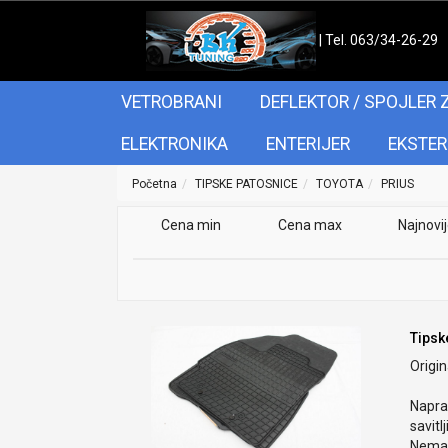
| Tel. 063/34-26-29
VETROBRANI
DEFLEKTOR / SPOJLER 
ELEKTRONIKA
ENTERIJER
EKSTER
Početna
TIPSKE PATOSNICE
TOYOTA
PRIUS
Cena min
Cena max
Najnovi
Tipsk
Origi
Naprav
savitlj
Nemaju