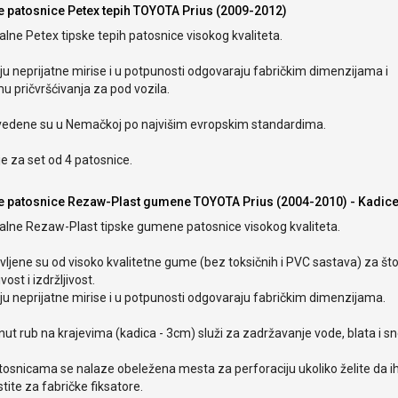
e patosnice Petex tepih TOYOTA Prius (2009-2012)
alne Petex tipske tepih patosnice visokog kvaliteta.
u neprijatne mirise i u potpunosti odgovaraju fabričkim dimenzijama i
u pričvršćivanja za pod vozila.
vedene su u Nemačkoj po najvišim evropskim standardima.
e za set od 4 patosnice.
e patosnice Rezaw-Plast gumene TOYOTA Prius (2004-2010) - Kadic
nalne Rezaw-Plast tipske gumene patosnice visokog kvaliteta.
ljene su od visoko kvalitetne gume (bez toksičnih i PVC sastava) za št
ivost i izdržljivost.
u neprijatne mirise i u potpunosti odgovaraju fabričkim dimenzijama.
ut rub na krajevima (kadica - 3cm) služi za zadržavanje vode, blata i s
tosnicama se nalaze obeležena mesta za perforaciju ukoliko želite da i
stite za fabričke fiksatore.