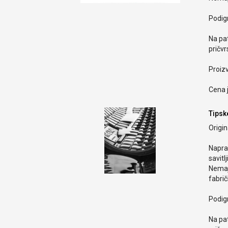
Podign
Na pa
pričvr
Proiz
Cena j
Tipsk
Origi
Naprav
savitlj
Nemaju
fabri
Podign
Na pa