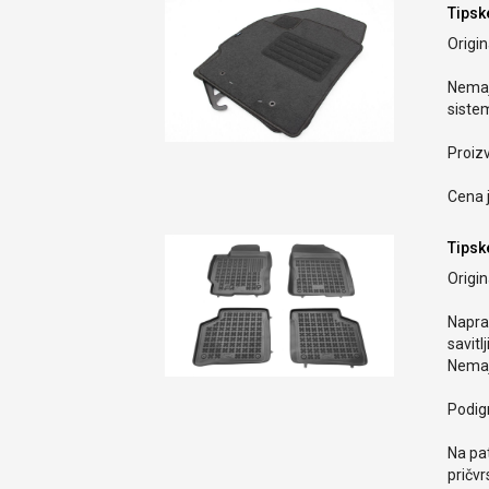
Tipsk
Origin
Nemaj
sistem
Proiz
Cena j
Tipsk
Origi
Naprav
savitlj
Nemaj
Podign
Na pa
pričvr