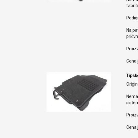
fabri
Podign
Na pa
pričvr
Proiz
Cena j
Tipsk
Origin
Nemaj
sistem
Proiz
Cena j