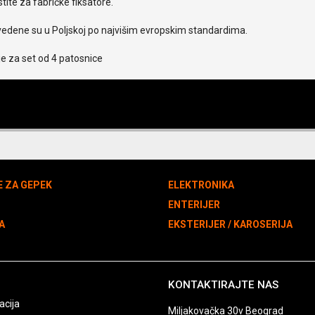
stite za fabričke fiksatore.
vedene su u Poljskoj po najvišim evropskim standardima.
e za set od 4 patosnice
E ZA GEPEK
ELEKTRONIKA
N
ENTERIJER
A
EKSTERIJER / KAROSERIJA
KONTAKTIRAJTE NAS
acija
Miljakovačka 30v Beograd