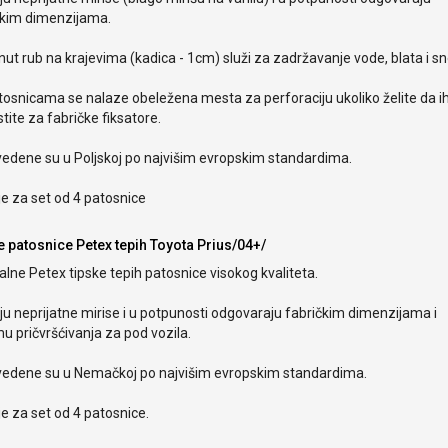
čkim dimenzijama.
ut rub na krajevima (kadica - 1cm) služi za zadržavanje vode, blata i s
tosnicama se nalaze obeležena mesta za perforaciju ukoliko želite da i
stite za fabričke fiksatore.
vedene su u Poljskoj po najvišim evropskim standardima.
e za set od 4 patosnice
e patosnice Petex tepih Toyota Prius/04+/
alne Petex tipske tepih patosnice visokog kvaliteta.
u neprijatne mirise i u potpunosti odgovaraju fabričkim dimenzijama i
u pričvršćivanja za pod vozila.
vedene su u Nemačkoj po najvišim evropskim standardima.
e za set od 4 patosnice.