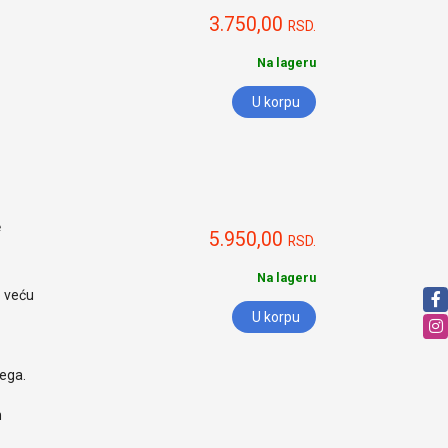
3.750,00
RSD.
Na lageru
U korpu
e
5.950,00
RSD.
Na lageru
o veću
U korpu
nega.
h