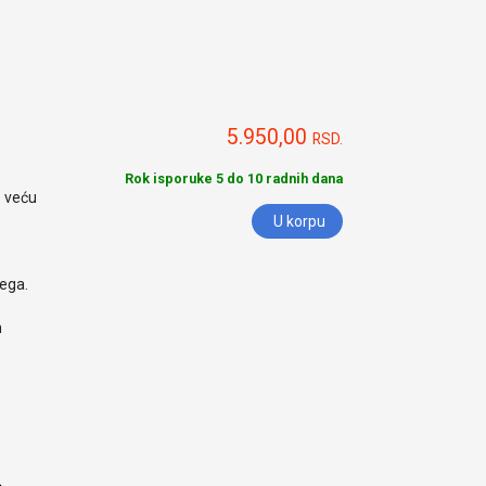
5.950,00
RSD.
Rok isporuke 5 do 10 radnih dana
o veću
U korpu
nega.
h