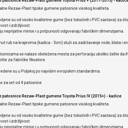
e patosnice Rezaw-Plast gumene Toyota Prius + (2011-2015) - kadic
nalne Rezaw-Plast tipske gumene patosnice visokog kvaliteta.
ljene su od visoko kvalitetne gume (bez toksičnih i PVC sastava) za št
ivost i izdržljivost.
u neprijatne mirise i u potpunosti odgovaraju fabričkim dimenzijama.
ut rub na krajevima (kadica - 3cm) služi za zadržavanje vode, blata i s
tosnicama se nalaze obeležena mesta za perforaciju ukoliko želite da i
stite za fabričke fiksatore.
vedene su u Poljskoj po najvišim evropskim standardima.
e za set od 4 patosnice
e patosnice Rezaw-Plast gumene Toyota Prius IV (2015+) - kadice
nalne Rezaw-Plast tipske gumene patosnice visokog kvaliteta.
ljene su od visoko kvalitetne gume (bez toksičnih i PVC sastava) za št
ivost i izdržljivost.
u neprijatne mirise i u potpunosti odgovaraju fabričkim dimenzijama.