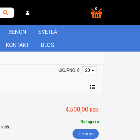
0
XENON
SVETLA
KONTAKT
BLOG
UKUPNO: 8
20
4.500,00
RSD.
Na lageru
o veću
U korpu