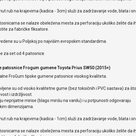
ut rub na krajevima (kadica - 3cm) služi za zadržavanje vode, blata i s
tosnicama se nalaze obeležena mesta za perforaciju ukoliko želite da i
stite za fabričke fiksatore.
vedene su u Poljskoj po najvišim evropskim standardima.
e za set od 4 patosnice
e patosnice Frogum gumene Toyota Prius SW50 (2015+)
nalne FroGum tipske gumene patosnice visokog kvaliteta.
ljene su od visoko kvalitetne gume (bez toksičnih i PVC sastava) za št
ivost i izdržljivost.
 neprijatne mirise (blago mirišu na vanilu) i u potpunosti odgovaraju
čkim dimenzijama.
ut rub na krajevima (kadica - 1cm) služi za zadržavanje vode, blata i s
tosnicama se nalaze obeležena mesta za perforaciju ukoliko želite da i