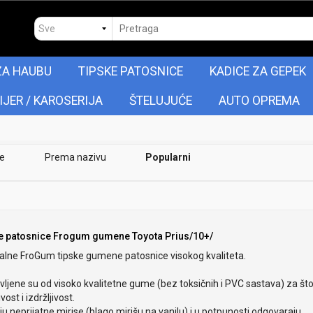
ZA HAUBU
TIPSKE PATOSNICE
KADICE ZA GEPEK
IJER / KAROSERIJA
ŠTELUJUĆE
AUTO OPREMA
je
Prema nazivu
Popularni
e patosnice Frogum gumene Toyota Prius/10+/
nalne FroGum tipske gumene patosnice visokog kvaliteta.
ljene su od visoko kvalitetne gume (bez toksičnih i PVC sastava) za št
ivost i izdržljivost.
 neprijatne mirise (blago mirišu na vanilu) i u potpunosti odgovaraju