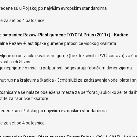
vedene su u Poljskoj po najvišim evropskim standardima.
e za set od 4 patosnice
e patosnice Rezaw-Plast gumene TOYOTA Prius (2011+) - Kadice
nalne Rezaw-Plast tipske gumene patosnice visokog kvaliteta.
ljene su od visoko kvalitetne gume (bez toksičnih i PVC sastava) za št
ivost i izdržljivost.
u neprijatne mirise i u potpunosti odgovaraju fabričkim dimenzijama.
ut rub na krajevima (kadica - 3cm) služi za zadržavanje vode, blata i s
tosnicama se nalaze obeležena mesta za perforaciju ukoliko želite da i
stite za fabričke fiksatore.
vedene su u Poljskoj po najvišim evropskim standardima.
e za set od 4 patosnice