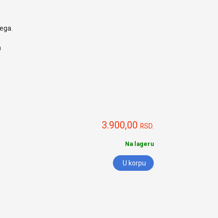
nega.
h
3.900,00
RSD.
Na lageru
U korpu