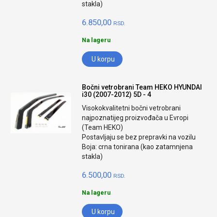
stakla)
6.850,00
RSD.
Na lageru
U korpu
Bočni vetrobrani Team HEKO HYUNDAI
i30 (2007-2012) 5D - 4
Visokokvalitetni bočni vetrobrani
najpoznatijeg proizvođača u Evropi
(Team HEKO)
Postavljaju se bez prepravki na vozilu
Boja: crna tonirana (kao zatamnjena
stakla)
6.500,00
RSD.
Na lageru
U korpu