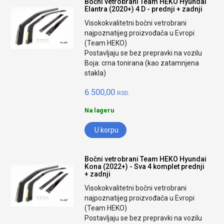
Bočni vetrobrani Team HEKO Hyundai
Elantra (2020+) 4 D - prednji + zadnji
Visokokvalitetni bočni vetrobrani
najpoznatijeg proizvođača u Evropi
(Team HEKO)
Postavljaju se bez prepravki na vozilu
Boja: crna tonirana (kao zatamnjena
stakla)
6.500,00
RSD.
Na lageru
U korpu
Bočni vetrobrani Team HEKO Hyundai
Kona (2022+) - Sva 4 komplet prednji
+ zadnji
Visokokvalitetni bočni vetrobrani
najpoznatijeg proizvođača u Evropi
(Team HEKO)
Postavljaju se bez prepravki na vozilu