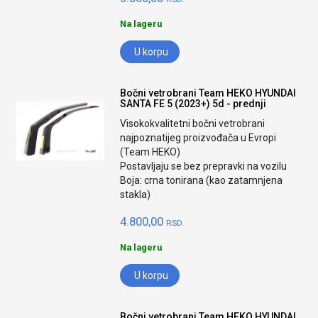
Na lageru
U korpu
Bočni vetrobrani Team HEKO HYUNDAI
SANTA FE 5 (2023+) 5d - prednji
Visokokvalitetni bočni vetrobrani
najpoznatijeg proizvođača u Evropi
(Team HEKO)
Postavljaju se bez prepravki na vozilu
Boja: crna tonirana (kao zatamnjena
stakla)
4.800,00
RSD.
Na lageru
U korpu
Bočni vetrobrani Team HEKO HYUNDAI