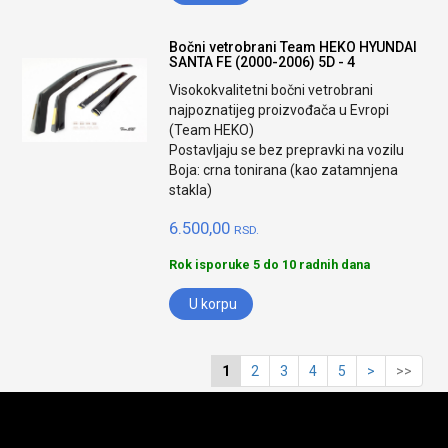
Bočni vetrobrani Team HEKO HYUNDAI
SANTA FE (2000-2006) 5D - 4
Visokokvalitetni bočni vetrobrani
najpoznatijeg proizvođača u Evropi
(Team HEKO)
Postavljaju se bez prepravki na vozilu
Boja: crna tonirana (kao zatamnjena
stakla)
6.500,00
RSD.
Rok isporuke 5 do 10 radnih dana
U korpu
1
2
3
4
5
>
>>