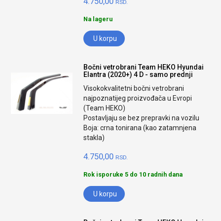
4.750,00
RSD.
Na lageru
U korpu
Bočni vetrobrani Team HEKO Hyundai
Elantra (2020+) 4 D - samo prednji
Visokokvalitetni bočni vetrobrani
najpoznatijeg proizvođača u Evropi
(Team HEKO)
Postavljaju se bez prepravki na vozilu
Boja: crna tonirana (kao zatamnjena
stakla)
4.750,00
RSD.
Rok isporuke 5 do 10 radnih dana
U korpu