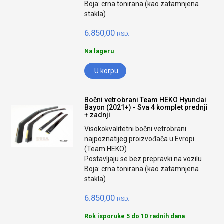
Boja: crna tonirana (kao zatamnjena
stakla)
6.850,00
RSD.
Na lageru
U korpu
Bočni vetrobrani Team HEKO Hyundai
Bayon (2021+) - Sva 4 komplet prednji
+ zadnji
Visokokvalitetni bočni vetrobrani
najpoznatijeg proizvođača u Evropi
(Team HEKO)
Postavljaju se bez prepravki na vozilu
Boja: crna tonirana (kao zatamnjena
stakla)
6.850,00
RSD.
Rok isporuke 5 do 10 radnih dana