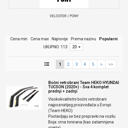
VELOSTER / PONY
Cena min
Cena max
Najnovije
Prema nazivu
Popularni
UKUPNO: 113
20
1
2
3
4
5
>
>>
Bočni vetrobrani Team HEKO HYUNDAI
TUCSON (2020+) - Sva 4 komplet
prednji + zadnji
Visokokvalitetni bočni vetrobrani
najpoznatijeg proizvođača u Evropi
(Team HEKO)
Postavljaju se bez prepravki na vozilu
Boja: crna tonirana (kao zatamnjena
stakla)