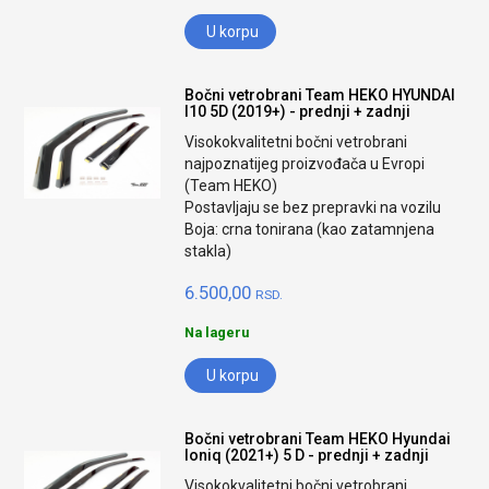
U korpu
Bočni vetrobrani Team HEKO HYUNDAI
I10 5D (2019+) - prednji + zadnji
Visokokvalitetni bočni vetrobrani
najpoznatijeg proizvođača u Evropi
(Team HEKO)
Postavljaju se bez prepravki na vozilu
Boja: crna tonirana (kao zatamnjena
stakla)
6.500,00
RSD.
Na lageru
U korpu
Bočni vetrobrani Team HEKO Hyundai
Ioniq (2021+) 5 D - prednji + zadnji
Visokokvalitetni bočni vetrobrani