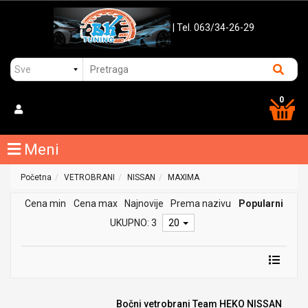
| Tel. 063/34-26-29
0
Meni
Početna
VETROBRANI
NISSAN
MAXIMA
Cena min
Cena max
Najnovije
Prema nazivu
Popularni
UKUPNO: 3
20
Bočni vetrobrani Team HEKO NISSAN