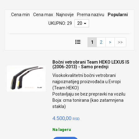
Cena min
Cena max
Najnovije
Prema nazivu
Popularni
UKUPNO: 29
20
1
2
>
>>
Bočni vetrobrani Team HEKO LEXUS IS
(2006-2013) - Samo prednji
Visokokvalitetni bočni vetrobrani
najpoznatijeg proizvođača u Evropi
(Team HEKO)
Postavljaju se bez prepravki na vozilu
Boja: crna tonirana (kao zatamnjena
stakla)
4.500,00
RSD.
Na lageru