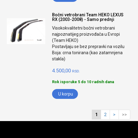
Bočni vetrobrani Team HEKO LEXUS
RX (2003-2008) - Samo prednji
Visokokvalitetni bočni vetrobrani
najpoznatijeg proizvođača u Evropi
(Team HEKO)
Postavljaju se bez prepravki na vozilu
Boja: crna tonirana (kao zatamnjena
stakla)
4.500,00
RSD.
Rok isporuke 5 do 10 radnih dana
U korpu
1
2
>
>>