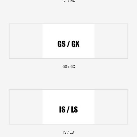
CT / NX
GS / GX
IS / LS