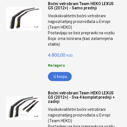
Bočni vetrobrani Team HEKO LEXUS
GS (2012+) - Samo prednji
Visokokvalitetni bočni vetrobrani
najpoznatijeg proizvođača u Evropi
(Team HEKO)
Postavljaju se bez prepravki na vozilu
Boja: crna tonirana (kao zatamnjena
stakla)
4.800,00
RSD.
Na lageru
U korpu
Bočni vetrobrani Team HEKO LEXUS
GS (2012+) - Sva 4 komplet prednji +
zadnji
Visokokvalitetni bočni vetrobrani
najpoznatijeg proizvođača u Evropi
(Team HEKO)
Postavljaju se bez prepravki na vozilu