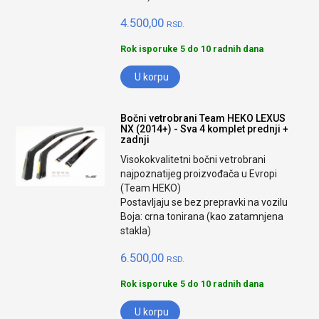
4.500,00
RSD.
Rok isporuke 5 do 10 radnih dana
U korpu
Bočni vetrobrani Team HEKO LEXUS
NX (2014+) - Sva 4 komplet prednji +
zadnji
Visokokvalitetni bočni vetrobrani
najpoznatijeg proizvođača u Evropi
(Team HEKO)
Postavljaju se bez prepravki na vozilu
Boja: crna tonirana (kao zatamnjena
stakla)
6.500,00
RSD.
Rok isporuke 5 do 10 radnih dana
U korpu