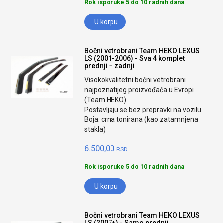
Rok isporuke 5 do 10 radnih dana
U korpu
Bočni vetrobrani Team HEKO LEXUS
LS (2001-2006) - Sva 4 komplet
prednji + zadnji
Visokokvalitetni bočni vetrobrani
najpoznatijeg proizvođača u Evropi
(Team HEKO)
Postavljaju se bez prepravki na vozilu
Boja: crna tonirana (kao zatamnjena
stakla)
6.500,00
RSD.
Rok isporuke 5 do 10 radnih dana
U korpu
Bočni vetrobrani Team HEKO LEXUS
LS (2007+) - Samo prednji