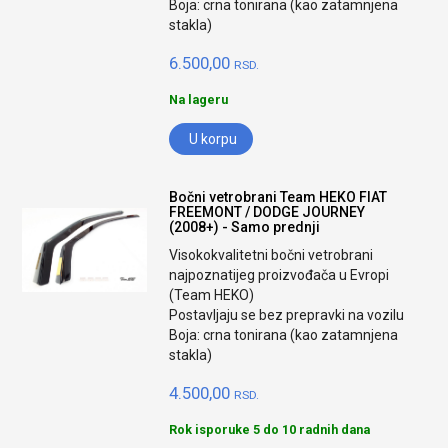
Boja: crna tonirana (kao zatamnjena
stakla)
6.500,00
RSD.
Na lageru
U korpu
Bočni vetrobrani Team HEKO FIAT
FREEMONT / DODGE JOURNEY
(2008+) - Samo prednji
Visokokvalitetni bočni vetrobrani
najpoznatijeg proizvođača u Evropi
(Team HEKO)
Postavljaju se bez prepravki na vozilu
Boja: crna tonirana (kao zatamnjena
stakla)
4.500,00
RSD.
Rok isporuke 5 do 10 radnih dana