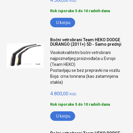
4.500,00
RSD.
Rok isporuke 5 do 10 radnih dana
U korpu
Bočni vetrobrani Team HEKO DODGE
DURANGO (2011+) 5D - Samo prednji
Visokokvalitetni bočni vetrobrani
najpoznatijeg proizvođača u Evropi
(Team HEKO)
Postavljaju se bez prepravki na vozilu
Boja: crna tonirana (kao zatamnjena
stakla)
4.800,00
RSD.
Rok isporuke 5 do 10 radnih dana
U korpu