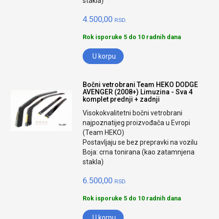
stakla)
4.500,00
RSD.
Rok isporuke 5 do 10 radnih dana
U korpu
Bočni vetrobrani Team HEKO DODGE
AVENGER (2008+) Limuzina - Sva 4
komplet prednji + zadnji
Visokokvalitetni bočni vetrobrani
najpoznatijeg proizvođača u Evropi
(Team HEKO)
Postavljaju se bez prepravki na vozilu
Boja: crna tonirana (kao zatamnjena
stakla)
6.500,00
RSD.
Rok isporuke 5 do 10 radnih dana
U korpu