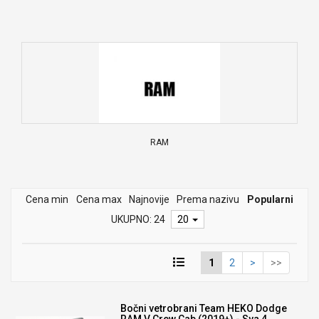
RAM
Cena min
Cena max
Najnovije
Prema nazivu
Popularni
UKUPNO: 24
20
1
2
>
>>
Bočni vetrobrani Team HEKO Dodge