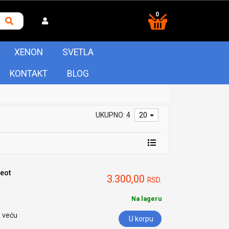
0
XENON
SVETLA
KONTAKT
BLOG
UKUPNO: 4
20
eot
3.300,00
RSD.
Na lageru
o veću
U korpu