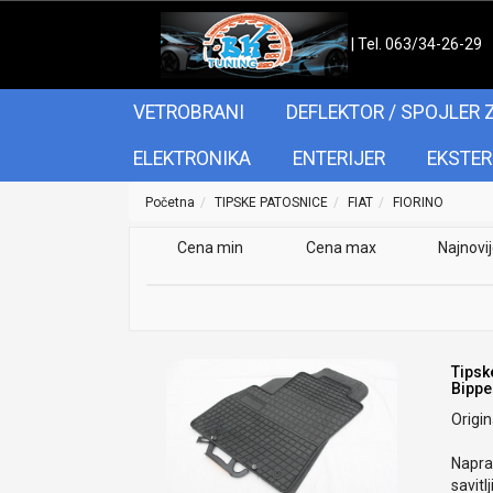
| Tel. 063/34-26-29
VETROBRANI
DEFLEKTOR / SPOJLER 
ELEKTRONIKA
ENTERIJER
EKSTER
Početna
TIPSKE PATOSNICE
FIAT
FIORINO
Cena min
Cena max
Najnovi
Tipsk
Bippe
Origi
Naprav
savitlj