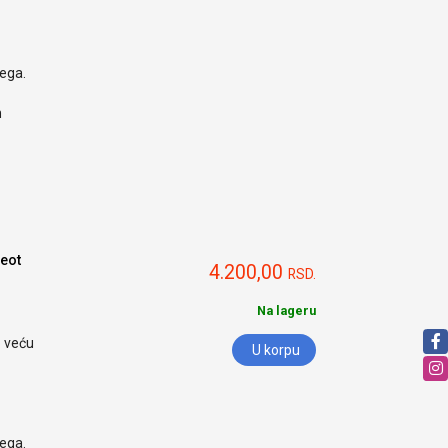
nega.
h
eot
4.200,00
RSD.
Na lageru
o veću
U korpu
nega.