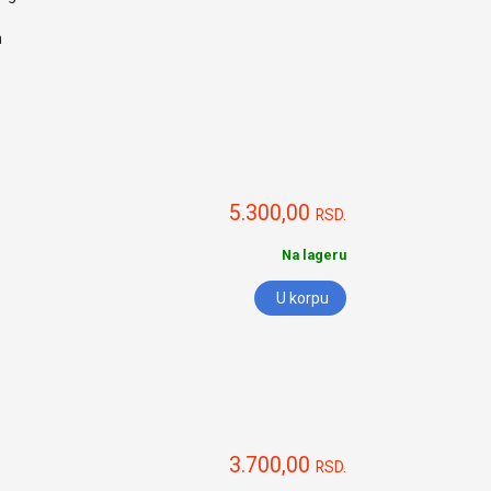
h
5.300,00
RSD.
Na lageru
U korpu
3.700,00
RSD.