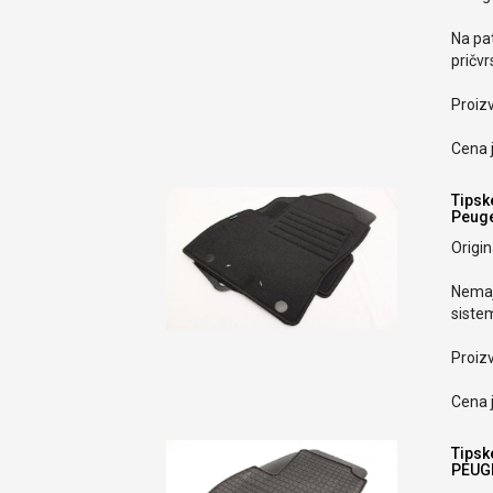
Na pa
pričvr
Proiz
Cena j
Tipske
Peuge
Origin
Nemaj
sistem
Proiz
Cena j
Tipsk
PEUGE