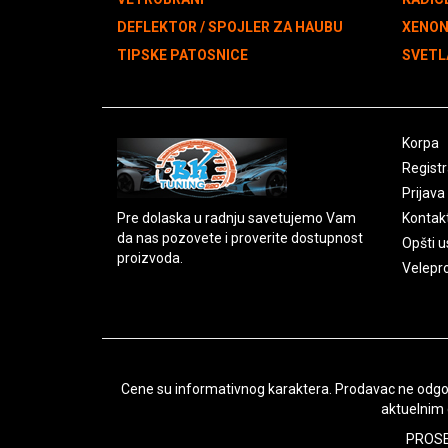
DEFLEKTOR / SPOJLER ZA HAUBU
XENO
TIPSKE PATOSNICE
SVETL
Korpa
Registr
Prijava
Pre dolaska u radnju savetujemo Vam
Kontak
da nas pozovete i proverite dostupnost
Opšti u
proizvoda.
Velepr
Cene su informativnog karaktera. Prodavac ne odgova
aktuelnim 
PROSET