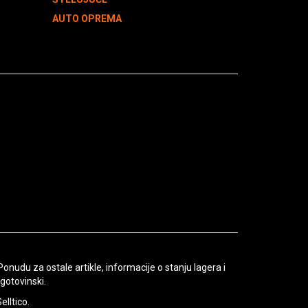
AUTO OPREMA
udu za ostale artikle, informacije o stanju lagera i
gotovinski.
elltico.