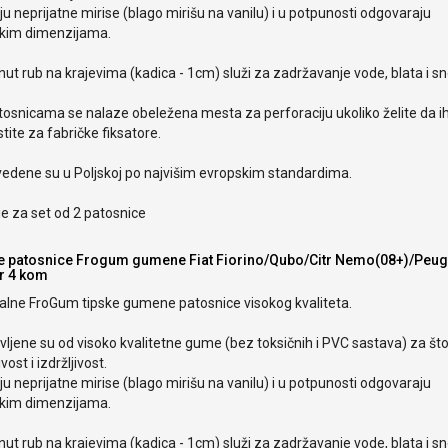
 neprijatne mirise (blago mirišu na vanilu) i u potpunosti odgovaraju
čkim dimenzijama.
ut rub na krajevima (kadica - 1cm) služi za zadržavanje vode, blata i s
tosnicama se nalaze obeležena mesta za perforaciju ukoliko želite da i
stite za fabričke fiksatore.
vedene su u Poljskoj po najvišim evropskim standardima.
e za set od 2 patosnice
e patosnice Frogum gumene Fiat Fiorino/Qubo/Citr Nemo(08+)/Peug
r 4 kom
nalne FroGum tipske gumene patosnice visokog kvaliteta.
ljene su od visoko kvalitetne gume (bez toksičnih i PVC sastava) za št
ivost i izdržljivost.
 neprijatne mirise (blago mirišu na vanilu) i u potpunosti odgovaraju
čkim dimenzijama.
ut rub na krajevima (kadica - 1cm) služi za zadržavanje vode, blata i s