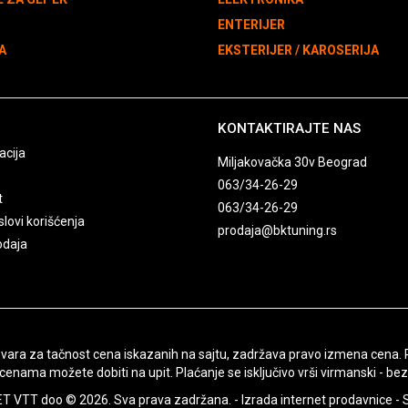
N
ENTERIJER
A
EKSTERIJER / KAROSERIJA
KONTAKTIRAJTE NAS
acija
Miljakovačka 30v Beograd
063/34-26-29
t
063/34-26-29
slovi korišćenja
prodaja@bktuning.rs
odaja
ra za tačnost cena iskazanih na sajtu, zadržava pravo izmena cena. Pon
cenama možete dobiti na upit. Plaćanje se isključivo vrši virmanski - bez
 VTT doo © 2026. Sva prava zadržana. -
Izrada internet prodavnice
-
S