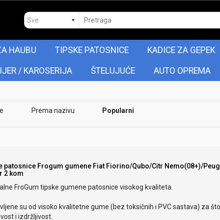
ZA HAUBU
TIPSKE PATOSNICE
KADICE ZA GEPEK
IJER / KAROSERIJA
ŠTELUJUĆE
AUTO OPREMA
je
Prema nazivu
Popularni
e patosnice Frogum gumene Fiat Fiorino/Qubo/Citr Nemo(08+)/Peug
r 2 kom
nalne FroGum tipske gumene patosnice visokog kvaliteta.
ljene su od visoko kvalitetne gume (bez toksičnih i PVC sastava) za št
ivost i izdržljivost.