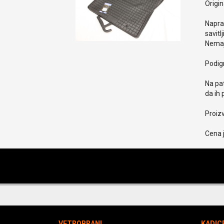
Origin
Naprav
savitlj
Nemaj
Podign
Na pat
da ih 
Proiz
Cena j
VETROBRANI
KADIC