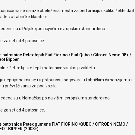
tosnicama se nalaze obeležena mesta za perforaciju ukoliko želite da i
stite za fabričke fiksatore.
vedene su u Poljskoj po najvišim evropskim standardima.
e za set od 4 patosnice
 patosnice Petex tepih Fiat Fiorino / Fiat Qubo / Citroen Nemo 08+ /
ot Bipper
alne Petex tipske tepih patosnice visokog kvaliteta.
u neprijatne mirise i u potpunosti odgovaraju fabričkim dimenzijama i
u pričvršćivanja za pod vozila.
vedene su u Nemačkoj po najvišim evropskim standardima.
e za set od 4 patosnice.
e patosnice Petex gumene FIAT FIORINO /QUBO / CITROEN NEMO /
OT BIPPER (2008+)