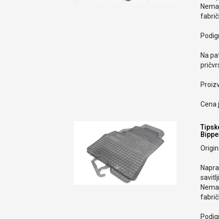
Nemaju
fabri
Podign
Na pa
pričvr
Proiz
Cena j
Tipsk
Bippe
Origi
Naprav
savitlj
Nemaju
fabri
Podign