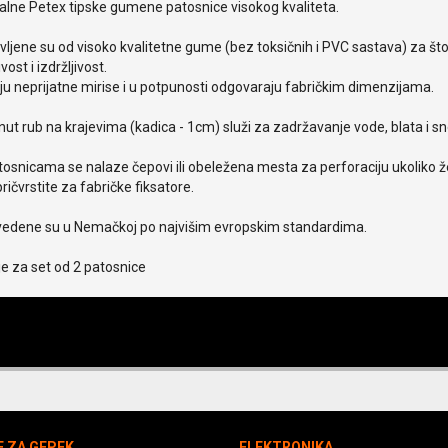
alne Petex tipske gumene patosnice visokog kvaliteta.
ljene su od visoko kvalitetne gume (bez toksičnih i PVC sastava) za št
ivost i izdržljivost.
u neprijatne mirise i u potpunosti odgovaraju fabričkim dimenzijama.
ut rub na krajevima (kadica - 1cm) služi za zadržavanje vode, blata i s
osnicama se nalaze čepovi ili obeležena mesta za perforaciju ukoliko že
pričvrstite za fabričke fiksatore.
vedene su u Nemačkoj po najvišim evropskim standardima.
e za set od 2 patosnice
E ZA GEPEK
ELEKTRONIKA