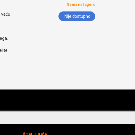
Nema na lageru
o veću
Nije dostupno
nega.
lite
ŠTELUJUĆE