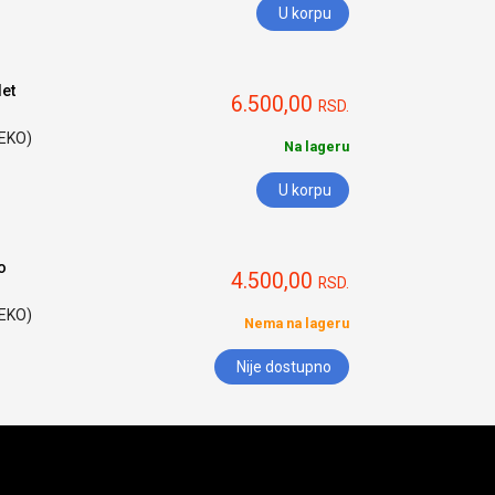
U korpu
et
6.500,00
RSD.
HEKO)
Na lageru
U korpu
o
4.500,00
RSD.
HEKO)
Nema na lageru
Nije dostupno