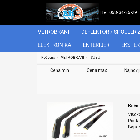
| Tel. 063/34-26-29
VETROBRANI
DEFLEKTOR / SPOJLER 
ELEKTRONIKA
ENTERIJER
EKSTER
Početna
VETROBRANI
ISUZU
Cena min
Cena max
Najnovi
Bočni
Visok
Postav
Boja: 