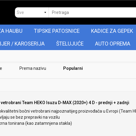
ZA HAUBU
TIPSKE PATOSNICE
KADICE ZA GEPEK
IJER / KAROSERIJA
ŠTELUJUĆE
AUTO OPREMA
je
Prema nazivu
Popularni
 vetrobrani Team HEKO Isuzu D-MAX (2020+) 4 D - prednji + zadnji
okvalitetni bočni vetrobrani najpoznatijeg proizvođača u Evropi (Team 
ljaju se bez prepravki na vozilu
crna tonirana (kao zatamnjena stakla)