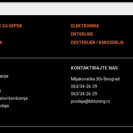
E ZA GEPEK
ELEKTRONIKA
N
ENTERIJER
A
EKSTERIJER / KAROSERIJA
KONTAKTIRAJTE NAS
acija
Miljakovačka 30v Beograd
063/34-26-29
t
063/34-26-29
slovi korišćenja
prodaja@bktuning.rs
odaja