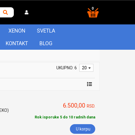
0
XENON
SVETLA
KONTAKT
BLOG
UKUPNO: 6
20
6.500,00
RSD.
HEKO)
Rok isporuke 5 do 10 radnih dana
U korpu