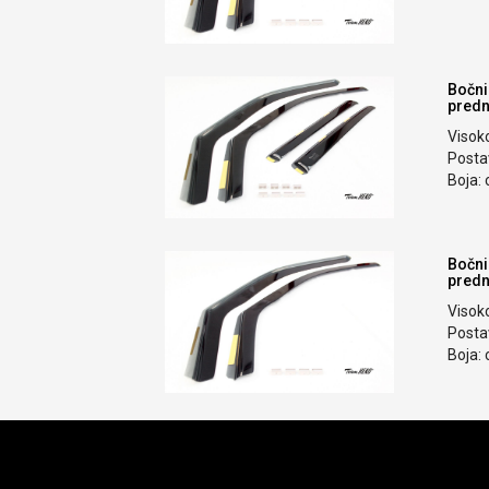
Bočni
prednj
Visok
Postav
Boja: 
Bočni
predn
Visok
Postav
Boja: 