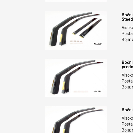
Bočni
Steed
Visok
Postav
Boja: 
Bočni
predn
Visok
Postav
Boja: 
Bočni
Visok
Postav
Boja: 