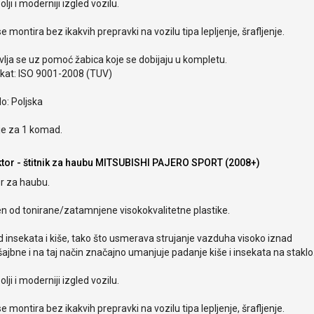
olji i moderniji izgled vozilu.
e montira bez ikakvih prepravki na vozilu tipa lepljenje, šrafljenje.
lja se uz pomoć žabica koje se dobijaju u kompletu.
ikat: ISO 9001-2008 (TUV)
o: Poljska
je za 1 komad.
ktor - štitnik za haubu MITSUBISHI PAJERO SPORT (2008+)
r za haubu.
en od tonirane/zatamnjene visokokvalitetne plastike.
od insekata i kiše, tako što usmerava strujanje vazduha visoko iznad
ajbne i na taj način značajno umanjuje padanje kiše i insekata na staklo
olji i moderniji izgled vozilu.
e montira bez ikakvih prepravki na vozilu tipa lepljenje, šrafljenje.