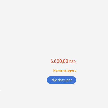
6.600,00
RSD.
Nema na lageru
Nije dostupno
.