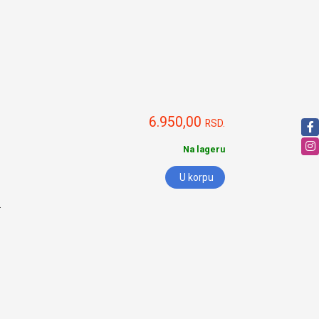
6.950,00
RSD.
Na lageru
U korpu
.