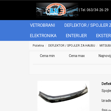
| Tel. 063/34-26-29
VETROBRANI
DEFLEKTOR / SPOJLER 
ELEKTRONIKA
ENTERIJER
EKSTER
Početna
DEFLEKTOR / SPOJLER ZA HAUBU
MITSUBI
Cena min
Cena max
Najnovi
Defle
Spojle
Izrađ
Štiti 