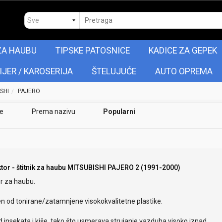
ZA HAUBU
TIPSKE PATOSNICE
KADICE ZA GEPEK
IJER / KAROSERIJA
ŠTELUJUĆE
AUTO OPREMA
SHI
PAJERO
je
Prema nazivu
Popularni
ktor - štitnik za haubu MITSUBISHI PAJERO 2 (1991-2000)
r za haubu.
en od tonirane/zatamnjene visokokvalitetne plastike.
od insekata i kiše, tako što usmerava strujanje vazduha visoko iznad