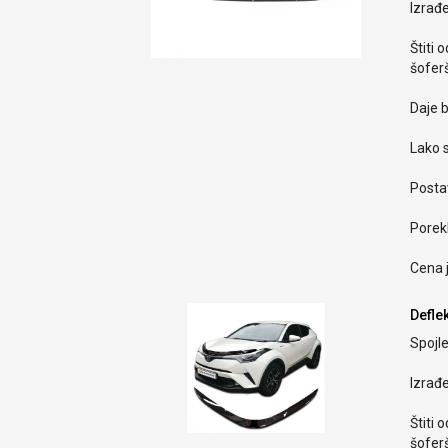
Izrađ
Štiti 
šoferš
Daje b
Lako s
Postav
Porekl
Cena 
Deflek
Spojle
Izrađ
Štiti 
šoferš