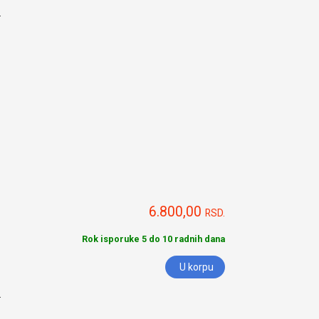
.
6.800,00
RSD.
Rok isporuke 5 do 10 radnih dana
U korpu
.