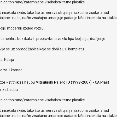
en od tonirane/zatamnjene visokokvalitetne plastike.
od insekata i kiše, tako što usmerava strujanje vazduha visoko iznad
ajbne i na taj način značajno umanjuje padanje kiše i insekata na staklo
olji i moderniji izgled vozilu.
e montira bez ikakvih prepravki na vozilu tipa lepljenje, šrafljenje.
lja se uz pomoć žabica koje se dobijaju u kompletu.
o: Rusija
je za 1 komad.
tor - štitnik za haubu Mitsubishi Pajero IO (1998-2007) - CA Plast
r za haubu.
en od tonirane/zatamnjene visokokvalitetne plastike.
od insekata i kiše, tako što usmerava strujanje vazduha visoko iznad
ajbne i na taj način značajno umanjuje padanje kiše i insekata na staklo