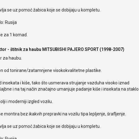
lja se uz pomoć žabica koje se dobijaju u kompletu.
o: Rusija
je za 1 komad.
ktor - štitnik za haubu MITSUBISHI PAJERO SPORT (1998-2007)
r za haubu.
en od tonirane/zatamnjene visokokvalitetne plastike.
od insekata i kiše, tako što usmerava strujanje vazduha visoko iznad
ajbne i na taj način značajno umanjuje padanje kiše i insekata na staklo
olji i moderniji izgled vozilu.
e montira bez ikakvih prepravki na vozilu tipa lepljenje, šrafljenje.
lja se uz pomoć žabica koje se dobijaju u kompletu.
o: Rusija