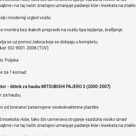
ajbne i na taj način značajno umanjuje padanje kiše i insekata na staklo
olji i moderniji izgled vozilu.
e montira bez ikakvih prepravki na vozilu tipa lepljenje, šrafljenje.
lja se uz pomoć žabica koje se dobijaju u kompletu.
ikat: ISO 9001-2008 (TUV)
o: Poljska
je za 1 komad.
ktor - štitnik za haubu MITSUBISHI PAJERO 3 (2000-2007)
r za haubu.
en od tonirane/zatamnjene visokokvalitetne plastike.
od insekata i kiše, tako što usmerava strujanje vazduha visoko iznad
ajbne i na taj način značajno umanjuje padanje kiše i insekata na staklo