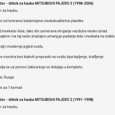
ktor - štitnik za haubu MITSUBISHI PAJERO 3 (1998-2006)
r za haubu.
en od tonirane/zatamnjene visokokvalitetne plastike.
od insekata i kiše, tako što usmerava strujanje vazduha visoko iznad
ajbne i na taj način značajno umanjuje padanje kiše i insekata na staklo
olji i moderniji izgled vozilu.
e montira bez ikakvih prepravki na vozilu tipa lepljenje, šrafljenje.
lja se uz pomoć žabica koje se dobijaju u kompletu.
o: Rusija
je za 1 komad.
ktor - štitnik za haubu MITSUBISHI PAJERO 2 (1991-1998)
r za haubu.