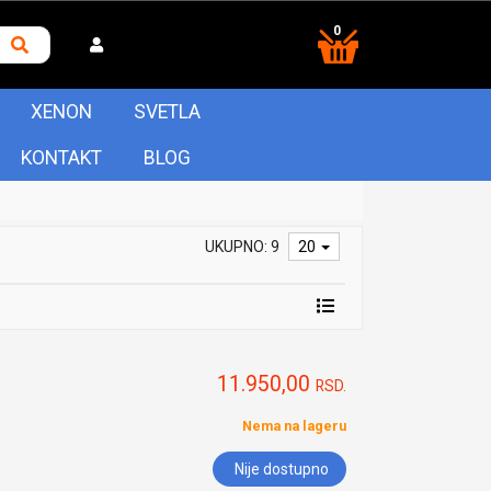
0
XENON
SVETLA
KONTAKT
BLOG
UKUPNO: 9
20
11.950,00
RSD.
Nema na lageru
Nije dostupno