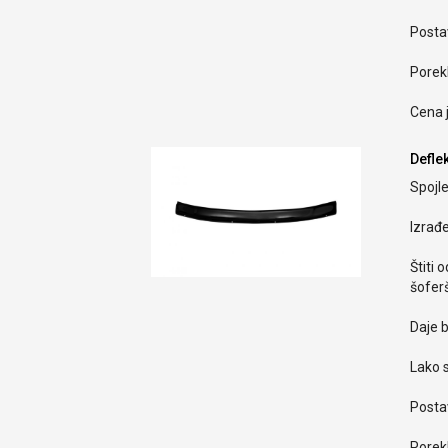
Postav
Porekl
Cena 
Defle
Spojle
Izrađ
Štiti 
šoferš
Daje b
Lako s
Postav
Porekl