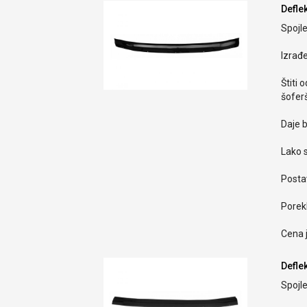
Defle
Spojle
Izrađ
Štiti 
šoferš
Daje b
Lako s
Postav
Porekl
Cena 
Defle
Spojle