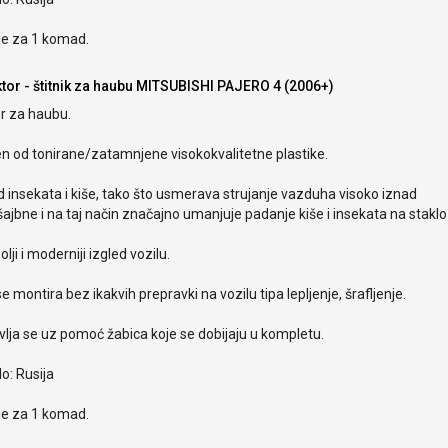
je za 1 komad.
ktor - štitnik za haubu MITSUBISHI PAJERO 4 (2006+)
r za haubu.
en od tonirane/zatamnjene visokokvalitetne plastike.
od insekata i kiše, tako što usmerava strujanje vazduha visoko iznad
ajbne i na taj način značajno umanjuje padanje kiše i insekata na staklo
olji i moderniji izgled vozilu.
e montira bez ikakvih prepravki na vozilu tipa lepljenje, šrafljenje.
lja se uz pomoć žabica koje se dobijaju u kompletu.
o: Rusija
je za 1 komad.