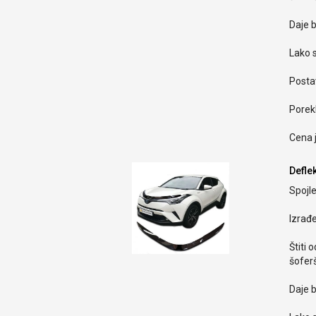
Daje b
Lako s
Postav
Porekl
Cena 
Deflek
Spojle
Izrađ
Štiti 
šoferš
Daje b