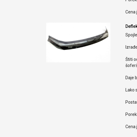
Cena 
Defle
Spojle
Izrađ
Štiti 
šoferš
Daje b
Lako s
Postav
Porekl
Cena 