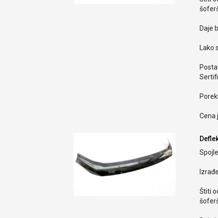
šoferš
Daje b
Lako s
Postav
Sertif
Porekl
Cena 
Defle
Spojle
Izrađ
Štiti 
šoferš