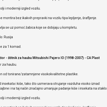
olji i moderniji izgled vozilu.
e montira bez ikakvih prepravki na vozilu tipa lepljenje, šrafljenje.
lja se uz pomoć žabica koje se dobijaju u kompletu.
o: Rusija
je za 1 komad.
tor - štitnik za haubu Mitsubishi Pajero IO (1998-2007) - CA Plast
r za haubu.
en od tonirane/zatamnjene visokokvalitetne plastike.
od insekata i kiše, tako što usmerava strujanje vazduha visoko iznad
ajbne i na taj način značajno umanjuje padanje kiše i insekata na staklo
olji i moderniji izgled vozilu.