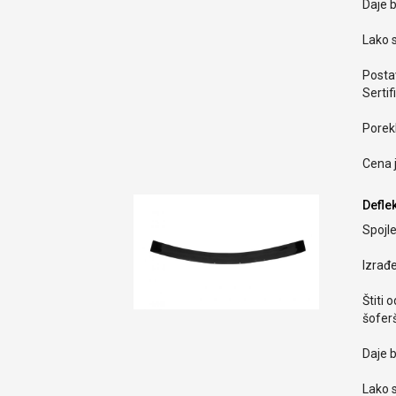
Daje b
Lako s
Postav
Sertif
Porekl
Cena 
Defle
Spojle
Izrađ
Štiti 
šoferš
Daje b
Lako s