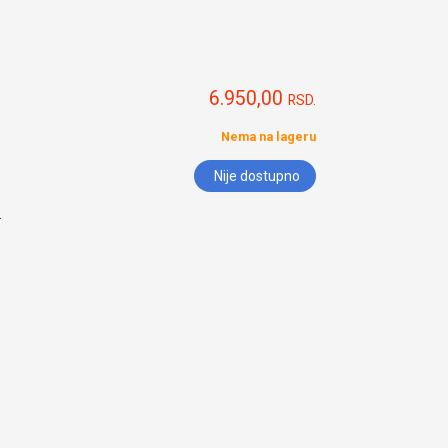
6.950,00
RSD.
Nema na lageru
Nije dostupno
.