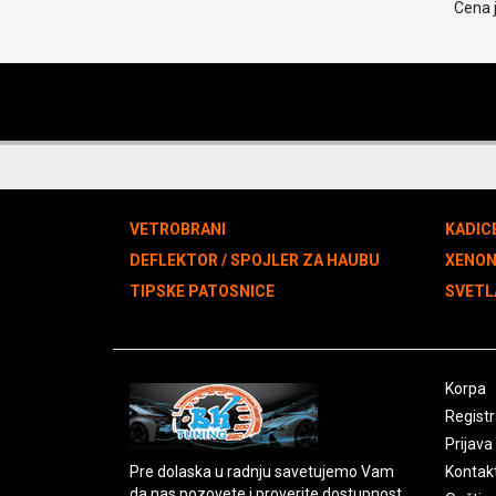
Cena j
VETROBRANI
KADIC
DEFLEKTOR / SPOJLER ZA HAUBU
XENO
TIPSKE PATOSNICE
SVETL
Korpa
Registr
Prijava
Pre dolaska u radnju savetujemo Vam
Kontak
da nas pozovete i proverite dostupnost