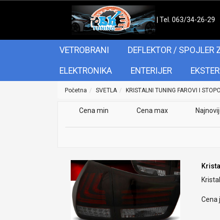
| Tel. 063/34-26-29
VETROBRANI
DEFLEKTOR / SPOJLER 
ELEKTRONIKA
ENTERIJER
EKSTER
Početna
SVETLA
KRISTALNI TUNING FAROVI I STOP
Cena min
Cena max
Najnovi
Krist
Krist
Cena j