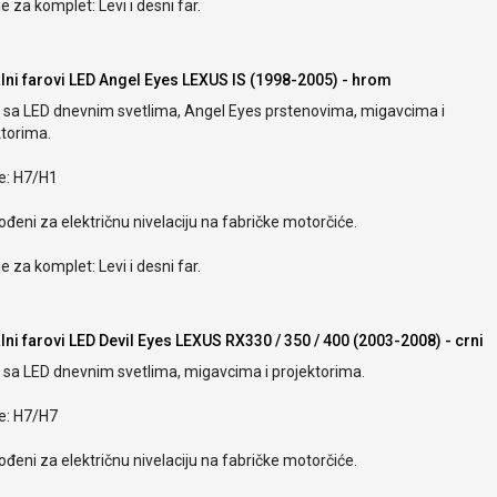
e za komplet: Levi i desni far.
alni farovi LED Angel Eyes LEXUS IS (1998-2005) - hrom
i sa LED dnevnim svetlima, Angel Eyes prstenovima, migavcima i
ktorima.
ce: H7/H1
ođeni za električnu nivelaciju na fabričke motorčiće.
e za komplet: Levi i desni far.
lni farovi LED Devil Eyes LEXUS RX330 / 350 / 400 (2003-2008) - crni
i sa LED dnevnim svetlima, migavcima i projektorima.
ce: H7/H7
ođeni za električnu nivelaciju na fabričke motorčiće.