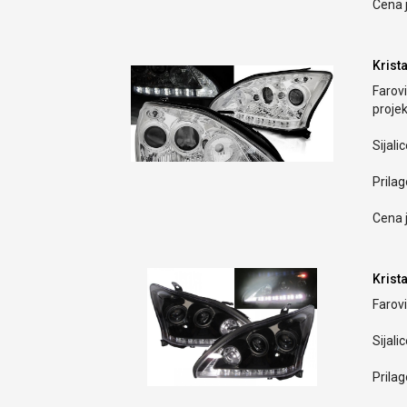
Cena j
Krist
Farov
proje
Sijali
Prilag
Cena j
Krista
Farov
Sijali
Prilag