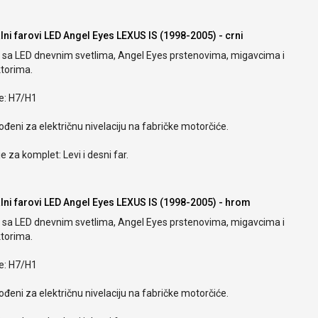
alni farovi LED Angel Eyes LEXUS IS (1998-2005) - crni
i sa LED dnevnim svetlima, Angel Eyes prstenovima, migavcima i
ktorima.
ce: H7/H1
ođeni za električnu nivelaciju na fabričke motorčiće.
e za komplet: Levi i desni far.
alni farovi LED Angel Eyes LEXUS IS (1998-2005) - hrom
i sa LED dnevnim svetlima, Angel Eyes prstenovima, migavcima i
ktorima.
ce: H7/H1
ođeni za električnu nivelaciju na fabričke motorčiće.