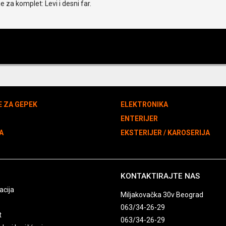
e za komplet: Levi i desni far.
E ZA GEPEK
ELEKTRONIKA
N
ENTERIJER
A
EKSTERIJER / KAROSERIJA
KONTAKTIRAJTE NAS
acija
Miljakovačka 30v Beograd
063/34-26-29
t
063/34-26-29