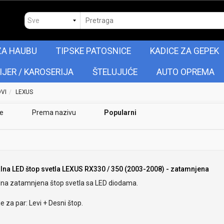
ZA HAUBU
TIPSKE PATOSNICE
KADICE ZA GEPEK
IJER / KAROSERIJA
ŠTELUJUĆE
AUTO OPREMA
OVI
LEXUS
je
Prema nazivu
Popularni
alna LED štop svetla LEXUS RX330 / 350 (2003-2008) - zatamnjena
alna zatamnjena štop svetla sa LED diodama.
e za par: Levi + Desni štop.