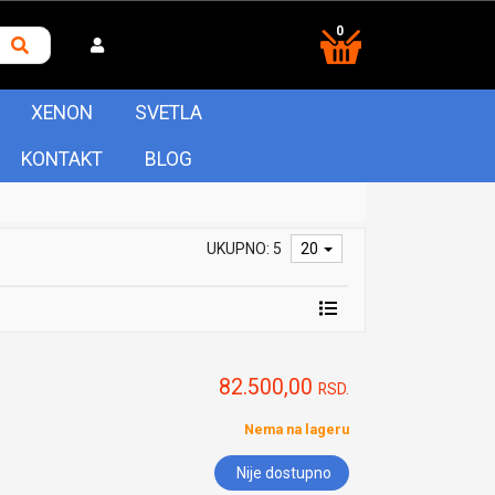
0
XENON
SVETLA
KONTAKT
BLOG
UKUPNO: 5
20
82.500,00
RSD.
Nema na lageru
Nije dostupno