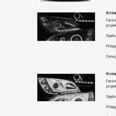
Krist
Farov
proje
Sijali
Prilag
Cena j
Krist
Farov
proje
Sijali
Prilag