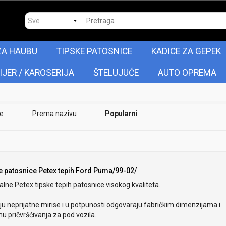
ZA HAUBU
TIPSKE PATOSNICE
KADICE ZA GEPEK
IJER / KAROSERIJA
ŠTELUJUĆE
AUTO OPREMA
je
Prema nazivu
Popularni
e patosnice Petex tepih Ford Puma/99-02/
alne Petex tipske tepih patosnice visokog kvaliteta.
u neprijatne mirise i u potpunosti odgovaraju fabričkim dimenzijama i
u pričvršćivanja za pod vozila.