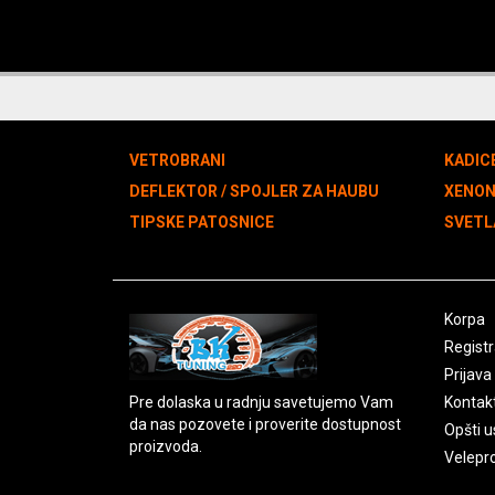
VETROBRANI
KADIC
DEFLEKTOR / SPOJLER ZA HAUBU
XENO
TIPSKE PATOSNICE
SVETL
Korpa
Registr
Prijava
Pre dolaska u radnju savetujemo Vam
Kontak
da nas pozovete i proverite dostupnost
Opšti u
proizvoda.
Velepr