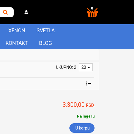
0
XENON
SVETLA
KONTAKT
BLOG
UKUPNO: 2
20
3.300,00
RSD.
Na lageru
U korpu