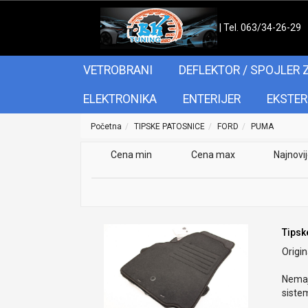
| Tel. 063/34-26-29
VETROBRANI
DEFLEKTOR / SPOJLER 
ELEKTRONIKA
ENTERIJER
EKSTER
Početna
TIPSKE PATOSNICE
FORD
PUMA
Cena min
Cena max
Najnovi
Tipsk
Origin
Nemaj
sistem