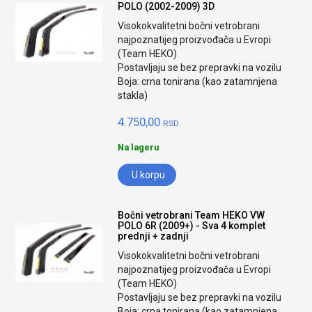
POLO (2002-2009) 3D
Visokokvalitetni bočni vetrobrani
najpoznatijeg proizvođača u Evropi
(Team HEKO)
Postavljaju se bez prepravki na vozilu
Boja: crna tonirana (kao zatamnjena
stakla)
4.750,00
RSD.
Na lageru
U korpu
Bočni vetrobrani Team HEKO VW
POLO 6R (2009+) - Sva 4 komplet
prednji + zadnji
Visokokvalitetni bočni vetrobrani
najpoznatijeg proizvođača u Evropi
(Team HEKO)
Postavljaju se bez prepravki na vozilu
Boja: crna tonirana (kao zatamnjena