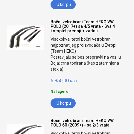
U korpu
Bočni vetrobrani Team HEKO VW
POLO (2017+) sa 4/5 vrata - Sva 4
komplet prednji + zadnji
Visokokvalitetni bočni vetrobrani
najpoznatijeg proizvođača u Evropi
(Team HEKO)
Postavljaju se bez prepravki na vozilu
Boja: crna tonirana (kao zatamnjena
stakla)
6.850,00
RSD.
Na lageru
U korpu
Bočni vetrobrani Team HEKO VW
POLO 6R (2009+) - sa 2/3 vrata
Visokokvalitetni bočni vetrobrani