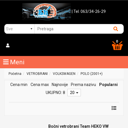
| Tel. 063/34-26-29
0
Meni
Početna
VETROBRANI
VOLKSWAGEN
POLO (2001+)
Cena min
Cena max
Najnovije
Prema nazivu
Popularni
UKUPNO: 8
20
Bočni vetrobrani Team HEKO VW