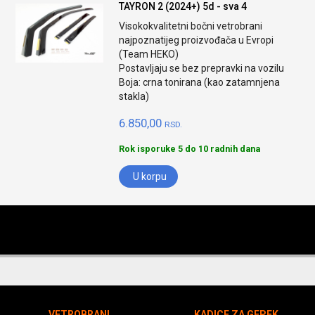
TAYRON 2 (2024+) 5d - sva 4
Visokokvalitetni bočni vetrobrani
najpoznatijeg proizvođača u Evropi
(Team HEKO)
Postavljaju se bez prepravki na vozilu
Boja: crna tonirana (kao zatamnjena
stakla)
6.850,00
RSD.
Rok isporuke 5 do 10 radnih dana
U korpu
VETROBRANI
KADICE ZA GEPEK