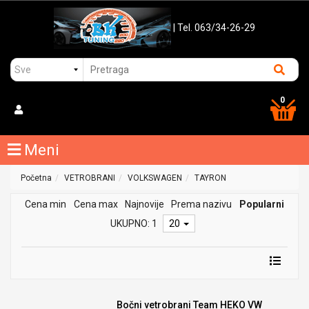
| Tel. 063/34-26-29
0
Meni
Početna
VETROBRANI
VOLKSWAGEN
TAYRON
Cena min
Cena max
Najnovije
Prema nazivu
Popularni
UKUPNO: 1
20
Bočni vetrobrani Team HEKO VW