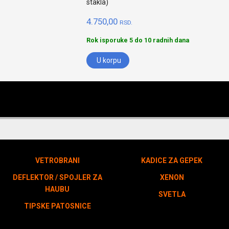
stakla)
4.750,00
RSD.
Rok isporuke 5 do 10 radnih dana
U korpu
VETROBRANI
KADICE ZA GEPEK
DEFLEKTOR / SPOJLER ZA
XENON
HAUBU
SVETLA
TIPSKE PATOSNICE