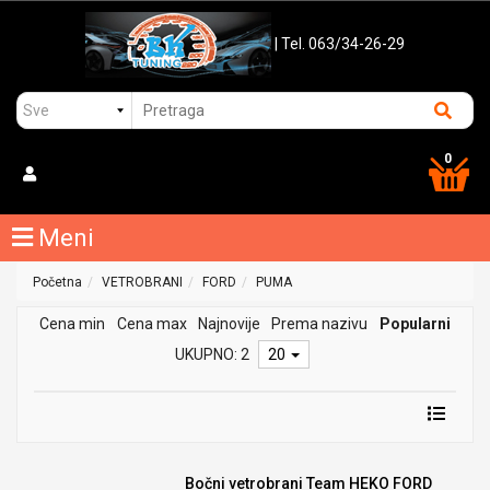
| Tel. 063/34-26-29
0
Meni
Početna
VETROBRANI
FORD
PUMA
Cena min
Cena max
Najnovije
Prema nazivu
Popularni
UKUPNO: 2
20
Bočni vetrobrani Team HEKO FORD