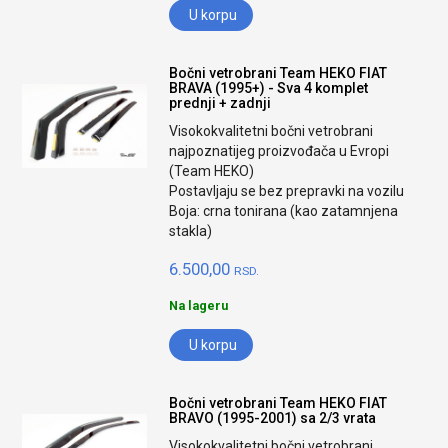
U korpu
Bočni vetrobrani Team HEKO FIAT
BRAVA (1995+) - Sva 4 komplet
prednji + zadnji
Visokokvalitetni bočni vetrobrani
najpoznatijeg proizvođača u Evropi
(Team HEKO)
Postavljaju se bez prepravki na vozilu
Boja: crna tonirana (kao zatamnjena
stakla)
6.500,00
RSD.
Na lageru
U korpu
Bočni vetrobrani Team HEKO FIAT
BRAVO (1995-2001) sa 2/3 vrata
Visokokvalitetni bočni vetrobrani