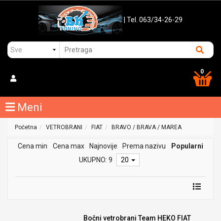
| Tel. 063/34-26-29
0
Meni
Početna
VETROBRANI
FIAT
BRAVO / BRAVA / MAREA
Cena min
Cena max
Najnovije
Prema nazivu
Popularni
UKUPNO: 9
20
Bočni vetrobrani Team HEKO FIAT