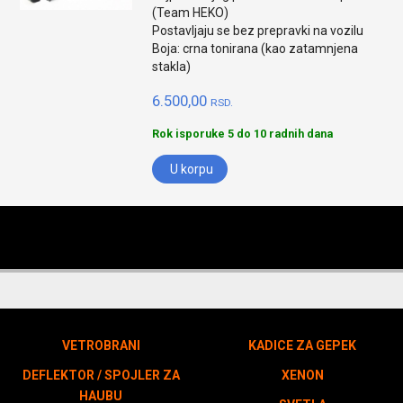
(Team HEKO)
Postavljaju se bez prepravki na vozilu
Boja: crna tonirana (kao zatamnjena
stakla)
6.500,00
RSD.
Rok isporuke 5 do 10 radnih dana
U korpu
VETROBRANI
KADICE ZA GEPEK
DEFLEKTOR / SPOJLER ZA
XENON
HAUBU