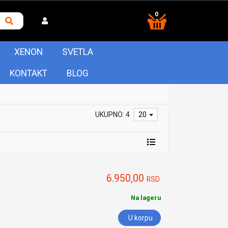
0
XENON
SVETLA
KONTAKT
BLOG
UKUPNO: 4
20
6.950,00
RSD.
Na lageru
U korpu