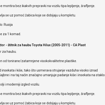
e montira bez ikakvih prepravki na vozilu tipa lepljenje, šrafljenje.
lja se uz pomoć žabica koje se dobijaju u kompletu.
o: Rusija
je za 1 komad.
tor - štitnik za haubu Toyota Hilux (2005-2011) - CA Plast
r za haubu.
en od tonirane/zatamnjene visokokvalitetne plastike.
od insekata i kiše, tako što usmerava strujanje vazduha visoko iznad
ajbne i na taj način značajno umanjuje padanje kiše i insekata na staklo
olji i moderniji izgled vozilu.
e montira bez ikakvih prepravki na vozilu tipa lepljenje, šrafljenje.
lja se uz pomoć žabica koje se dobijaju u kompletu.