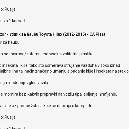
o: Rusija
je za 1 komad.
tor - štitnik za haubu Toyota Hilux (2012-2015) - CA Plast
r za haubu.
en od tonirane/zatamnjene visokokvalitetne plastike.
od insekata i kiše, tako što usmerava strujanje vazduha visoko iznad
ajbne i na taj način značajno umanjuje padanje kiše i insekata na staklo
olji i moderniji izgled vozilu.
e montira bez ikakvih prepravki na vozilu tipa lepljenje, šrafljenje.
lja se uz pomoć žabica koje se dobijaju u kompletu.
o: Rusija
je za 1 komad.