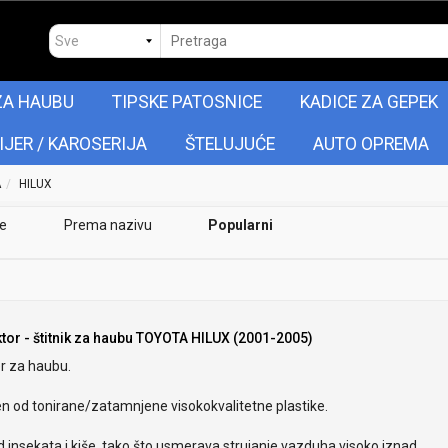
ZA HAUBU
TIPSKE PATOSNICE
KADICE ZA GEPEK
IJER / KAROSERIJA
ŠTELUJUĆE
AUTO OPREMA
A
HILUX
je
Prema nazivu
Popularni
ktor - štitnik za haubu TOYOTA HILUX (2001-2005)
r za haubu.
en od tonirane/zatamnjene visokokvalitetne plastike.
od insekata i kiše, tako što usmerava strujanje vazduha visoko iznad