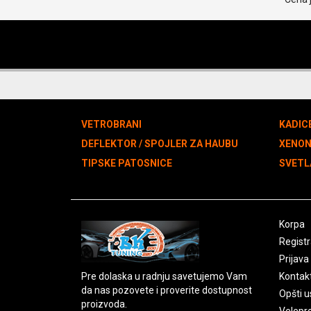
VETROBRANI
KADIC
DEFLEKTOR / SPOJLER ZA HAUBU
XENO
TIPSKE PATOSNICE
SVETL
Korpa
Registr
Prijava
Pre dolaska u radnju savetujemo Vam
Kontak
da nas pozovete i proverite dostupnost
Opšti u
proizvoda.