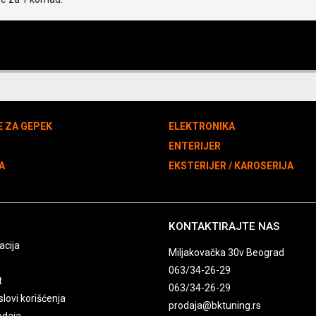
E ZA GEPEK
ELEKTRONIKA
N
ENTERIJER
A
EKSTERIJER / KAROSERIJA
KONTAKTIRAJTE NAS
acija
Miljakovačka 30v Beograd
063/34-26-29
t
063/34-26-29
slovi korišćenja
prodaja@bktuning.rs