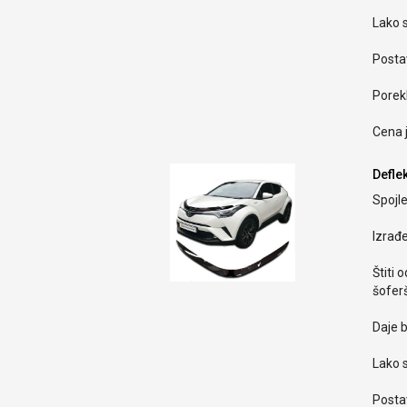
Lako s
Postav
Porekl
Cena 
Deflek
Spojle
Izrađ
Štiti 
šoferš
Daje b
Lako s
Postav