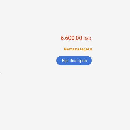
6.600,00
RSD.
Nema na lageru
Nije dostupno
.