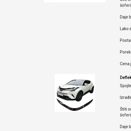
šoferš
Daje b
Lako s
Postav
Porekl
Cena 
Deflek
Spojle
Izrađ
Štiti 
šoferš
Daje b