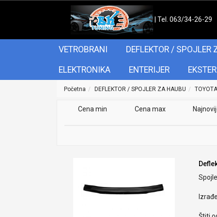
| Tel. 063/34-26-29
VETROBRANI
DEFLEKTOR / SPOJLER 
ELEKTRONIKA
ENTERIJER
EKSTER
Početna
DEFLEKTOR / SPOJLER ZA HAUBU
TOYOT
Cena min
Cena max
Najnovi
Defle
Spojle
Izrađ
Štiti 