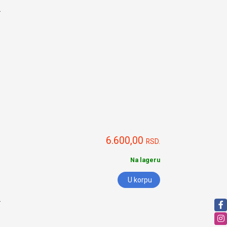
.
6.600,00
RSD.
Na lageru
U korpu
.