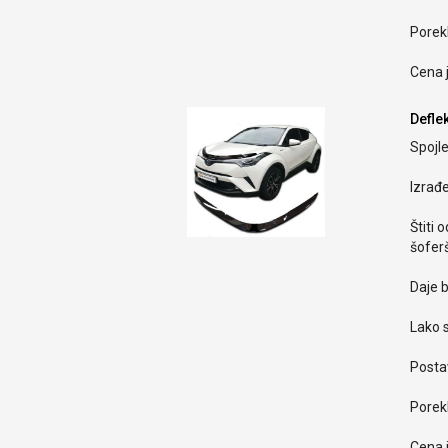
Porekl
Cena 
Deflek
Spojle
Izrađ
Štiti 
šoferš
Daje b
Lako s
Postav
Porekl
Cena 