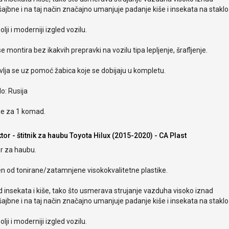
ajbne i na taj način značajno umanjuje padanje kiše i insekata na staklo
olji i moderniji izgled vozilu.
e montira bez ikakvih prepravki na vozilu tipa lepljenje, šrafljenje.
lja se uz pomoć žabica koje se dobijaju u kompletu.
o: Rusija
je za 1 komad.
tor - štitnik za haubu Toyota Hilux (2015-2020) - CA Plast
r za haubu.
en od tonirane/zatamnjene visokokvalitetne plastike.
od insekata i kiše, tako što usmerava strujanje vazduha visoko iznad
ajbne i na taj način značajno umanjuje padanje kiše i insekata na staklo
olji i moderniji izgled vozilu.