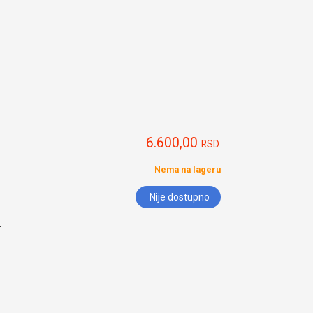
6.600,00
RSD.
Nema na lageru
Nije dostupno
.