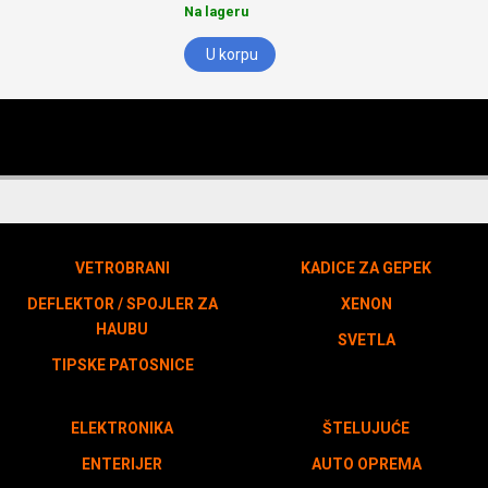
Na lageru
U korpu
VETROBRANI
KADICE ZA GEPEK
DEFLEKTOR / SPOJLER ZA
XENON
HAUBU
SVETLA
TIPSKE PATOSNICE
ELEKTRONIKA
ŠTELUJUĆE
ENTERIJER
AUTO OPREMA