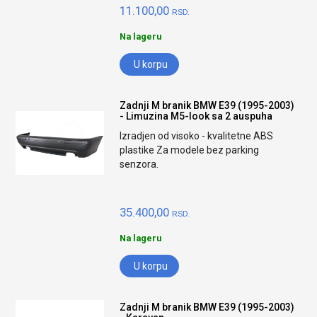
11.100,00
RSD.
Na lageru
U korpu
Zadnji M branik BMW E39 (1995-2003)
- Limuzina M5-look sa 2 auspuha
Izradjen od visoko - kvalitetne ABS
plastike Za modele bez parking
senzora.
35.400,00
RSD.
Na lageru
U korpu
Zadnji M branik BMW E39 (1995-2003)