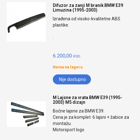
Difuzor za zanji M branik BMW E39
Limuzina (1995-2003)
Izrađena od visoko-kvalitetne ABS
plastike.
.
6.200,00
RSD.
Nema na lageru
Nije dostupno
M Lajsne za vrata BMW E39 (1995-
2003) M5 dizajn
Bočne lajsne za BMW E39.
Cena je za komplet: 6 lajsni + žabice za
montažu.
Motorsport logo