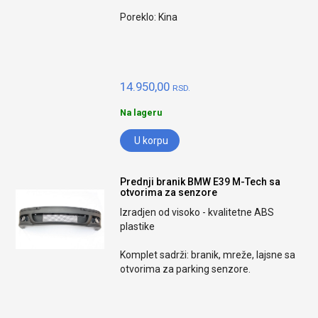
Poreklo: Kina
14.950,00
RSD.
Na lageru
U korpu
Prednji branik BMW E39 M-Tech sa
otvorima za senzore
Izradjen od visoko - kvalitetne ABS
plastike
Komplet sadrži: branik, mreže, lajsne sa
otvorima za parking senzore.