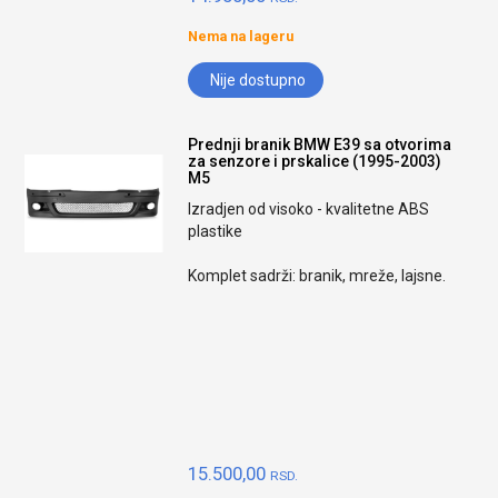
Nema na lageru
Nije dostupno
Prednji branik BMW E39 sa otvorima
za senzore i prskalice (1995-2003)
M5
Izradjen od visoko - kvalitetne ABS
plastike
Komplet sadrži: branik, mreže, lajsne.
15.500,00
RSD.