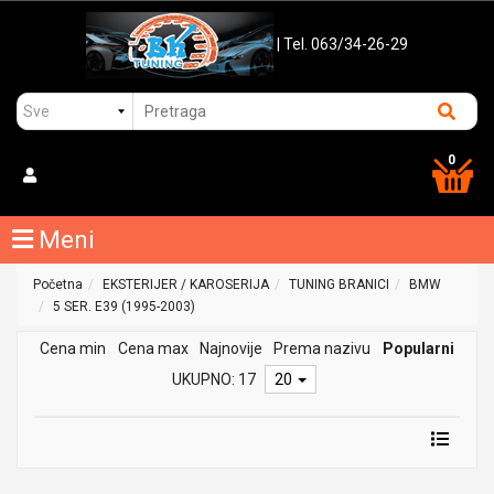
| Tel. 063/34-26-29
0
Meni
Početna
EKSTERIJER / KAROSERIJA
TUNING BRANICI
BMW
5 SER. E39 (1995-2003)
Cena min
Cena max
Najnovije
Prema nazivu
Popularni
UKUPNO: 17
20