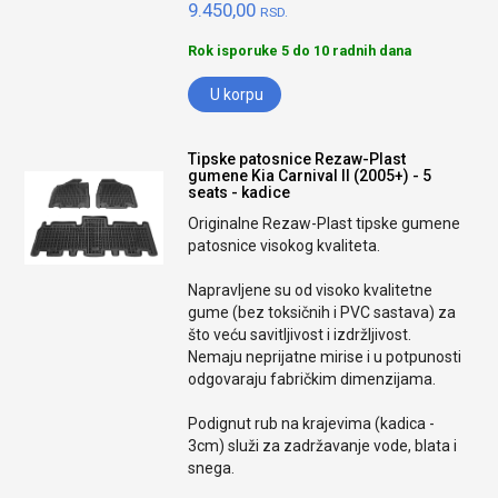
9.450,00
RSD.
Rok isporuke 5 do 10 radnih dana
U korpu
Tipske patosnice Rezaw-Plast
gumene Kia Carnival II (2005+) - 5
seats - kadice
Originalne Rezaw-Plast tipske gumene
patosnice visokog kvaliteta.
Napravljene su od visoko kvalitetne
gume (bez toksičnih i PVC sastava) za
što veću savitljivost i izdržljivost.
Nemaju neprijatne mirise i u potpunosti
odgovaraju fabričkim dimenzijama.
Podignut rub na krajevima (kadica -
3cm) služi za zadržavanje vode, blata i
snega.