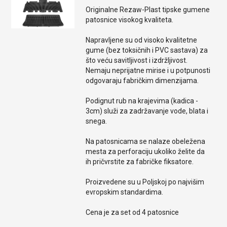
Originalne Rezaw-Plast tipske gumene
patosnice visokog kvaliteta.
Napravljene su od visoko kvalitetne
gume (bez toksičnih i PVC sastava) za
što veću savitljivost i izdržljivost.
Nemaju neprijatne mirise i u potpunosti
odgovaraju fabričkim dimenzijama.
Podignut rub na krajevima (kadica -
3cm) služi za zadržavanje vode, blata i
snega.
Na patosnicama se nalaze obeležena
mesta za perforaciju ukoliko želite da
ih pričvrstite za fabričke fiksatore.
Proizvedene su u Poljskoj po najvišim
evropskim standardima.
Cena je za set od 4 patosnice