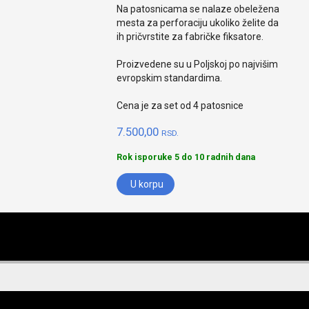
Na patosnicama se nalaze obeležena
mesta za perforaciju ukoliko želite da
ih pričvrstite za fabričke fiksatore.
Proizvedene su u Poljskoj po najvišim
evropskim standardima.
Cena je za set od 4 patosnice
7.500,00
RSD.
Rok isporuke 5 do 10 radnih dana
U korpu