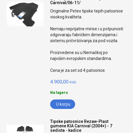
Carnival/06-11/
Originalne Petex tipske tepih patosnice
visokog kvaliteta.
Nemaju neprijatne mirise i u potpunosti
odgovaraju fabričkim dimenzijama i
sistemu pričvršćivanja za pod vozila.
Proizvedene su u Nemačkoj po
najvišim evropskim standardima.
Cena je za set od 4 patosnice.
4.900,00
RSD.
Na lageru
U korpu
Tipske patosnice Rezaw-Plast
gumene KIA Carnival (2004+) - 7
sedista - kadice