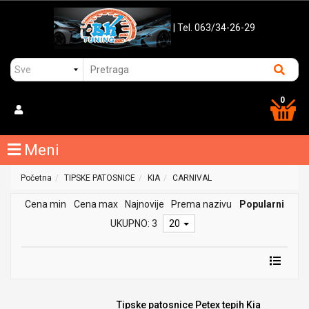
| Tel. 063/34-26-29
0
Meni
Početna
TIPSKE PATOSNICE
KIA
CARNIVAL
Cena min
Cena max
Najnovije
Prema nazivu
Popularni
UKUPNO: 3
20
Tipske patosnice Petex tepih Kia