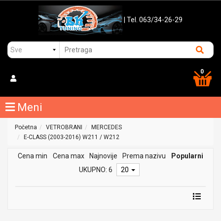
| Tel. 063/34-26-29
0
Meni
Početna
VETROBRANI
MERCEDES
E-CLASS (2003-2016) W211 / W212
Cena min
Cena max
Najnovije
Prema nazivu
Popularni
UKUPNO: 6
20