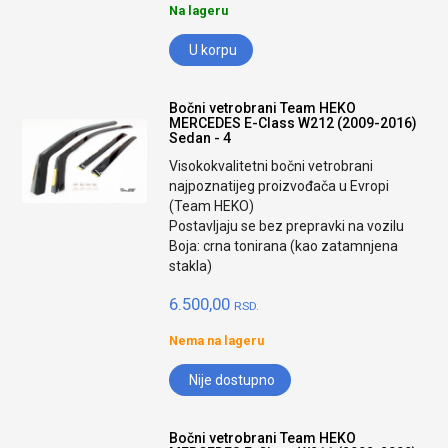
Na lageru
U korpu
Bočni vetrobrani Team HEKO
MERCEDES E-Class W212 (2009-2016)
Sedan - 4
Visokokvalitetni bočni vetrobrani
najpoznatijeg proizvođača u Evropi
(Team HEKO)
Postavljaju se bez prepravki na vozilu
Boja: crna tonirana (kao zatamnjena
stakla)
6.500,00
RSD.
Nema na lageru
Nije dostupno
Bočni vetrobrani Team HEKO