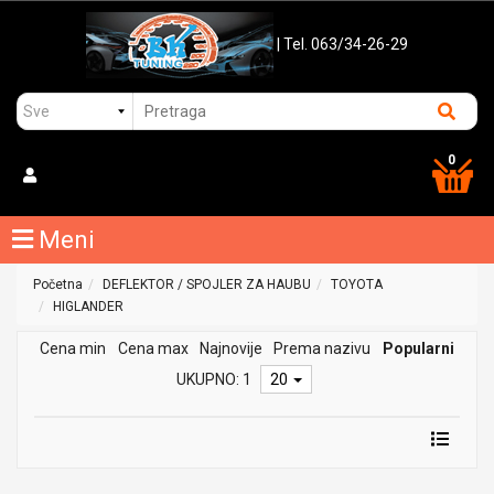
| Tel. 063/34-26-29
0
Meni
Početna
DEFLEKTOR / SPOJLER ZA HAUBU
TOYOTA
HIGLANDER
Cena min
Cena max
Najnovije
Prema nazivu
Popularni
UKUPNO: 1
20