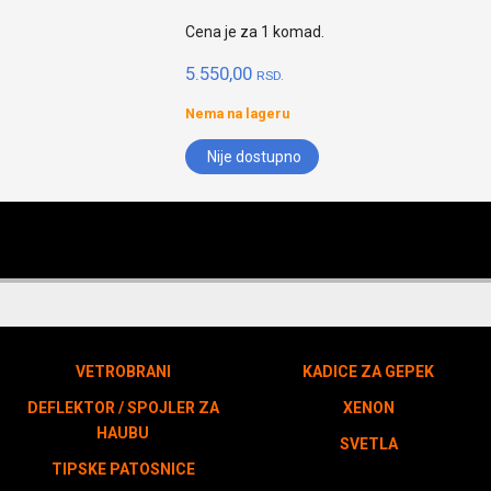
Cena je za 1 komad.
5.550,00
RSD.
Nema na lageru
Nije dostupno
VETROBRANI
KADICE ZA GEPEK
DEFLEKTOR / SPOJLER ZA
XENON
HAUBU
SVETLA
TIPSKE PATOSNICE