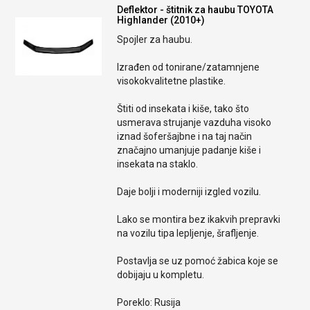
Deflektor - štitnik za haubu TOYOTA
Highlander (2010+)
Spojler za haubu.
Izrađen od tonirane/zatamnjene
visokokvalitetne plastike.
Štiti od insekata i kiše, tako što
usmerava strujanje vazduha visoko
iznad šoferšajbne i na taj način
značajno umanjuje padanje kiše i
insekata na staklo.
Daje bolji i moderniji izgled vozilu.
Lako se montira bez ikakvih prepravki
na vozilu tipa lepljenje, šrafljenje.
Postavlja se uz pomoć žabica koje se
dobijaju u kompletu.
Poreklo: Rusija