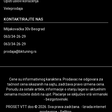
Opšti uslovi korišćenja
Veleprodaja
KONTAKTIRAJTE NAS
Miljakovačka 30v Beograd
063/34-26-29
063/34-26-29
prodaja@bktuning.rs
Cene su informativnog karaktera. Prodavac ne odgovara za
tačnost cena iskazanih na sajtu, zadržava pravo izmena cena.
Ponudu za ostale artikle, informacije o stanju lagera i aktuelnim
cenama možete dobiti na upit. Plaćanje se isključivo vrši virmanski
- bezgotovinski.
PROSET VTT doo © 2026. Sva prava zadržana. -
Izrada internet
prodavnice
-
Selltico.