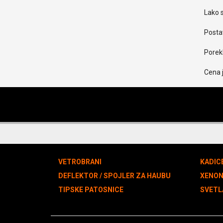
Lako s
Postav
Porekl
Cena 
VETROBRANI
KADIC
DEFLEKTOR / SPOJLER ZA HAUBU
XENO
TIPSKE PATOSNICE
SVETL