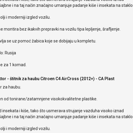
ajbne i na taj način značajno umanjuje padanje kiše i insekata na staklo
olji i moderniji izgled vozilu.
e montira bez ikakvih prepravki na vozilu tipa lepljenje, šrafljenje.
lja se uz pomoć žabica koje se dobijaju u kompletu.
o: Rusija
je za 1 komad.
tor - štitnik za haubu Citroen C4 AirCross (2012+) - CA Plast
r za haubu.
en od tonirane/zatamnjene visokokvalitetne plastike.
od insekata i kiše, tako što usmerava strujanje vazduha visoko iznad
ajbne i na taj način značajno umanjuje padanje kiše i insekata na staklo
olji i moderniji izgled vozilu.