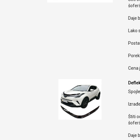
šoferš
Daje b
Lako s
Postav
Porekl
Cena 
Deflek
Spojle
Izrađ
Štiti 
šoferš
Daje b