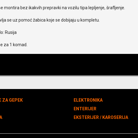
e montira bez ikakvih prepravki na vozilu tipa lepljenje, šrafljenje.
lja se uz pomoć žabica koje se dobijaju u kompletu.
o: Rusija
je za 1 komad.
E ZA GEPEK
ELEKTRONIKA
N
ENTERIJER
A
EKSTERIJER / KAROSERIJA