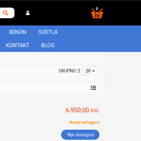
0
XENON
SVETLA
KONTAKT
BLOG
UKUPNO: 2
20
6.950,00
RSD.
Nema na lageru
Nije dostupno