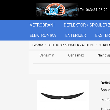
| Tel. 063/34-26-29
VETROBRANI
DEFLEKTOR / SPOJLER 
ELEKTRONIKA
ENTERIJER
EKSTER
Početna
DEFLEKTOR / SPOJLER ZA HAUBU
CITROE
Cena min
Cena max
Najnovi
Defle
Spojle
Izrađ
Štiti 