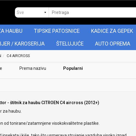
ZA HAUBU
TIPSKE PATOSNICE
KADICE ZA GEPEK
IJER / KAROSERIJA
ŠTELUJUĆE
AUTO OPREMA
N
C4 AIRCROSS
je
Prema nazivu
Popularni
ktor - štitnik za haubu CITROEN C4 aircross (2012+)
r za haubu.
en od tonirane/zatamnjene visokokvalitetne plastike.
od insekata i kiše, tako što usmerava strujanje vazduha visoko iznad