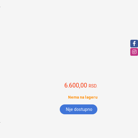
.
6.600,00
RSD.
Nema na lageru
Nije dostupno
.