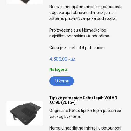
Nemaju neprijatne mirise i u potpunosti
odgovaraju fabričkim dimenzijama i
sistemu pričvršćivanja za pod vozila.
Proizvedene su u Nemačkoj po
najvišim evropskim standardima.
Cena je za set od 4 patosnice.
4.300,00
RSD.
Na lageru
U korpu
Tipske patosnice Petex tepih VOLVO
XC 90 (2015+)
Originalne Petex tipske tepih patosnice
visokog kvaliteta.
Nemaju neprijatne mirise i u potpunosti