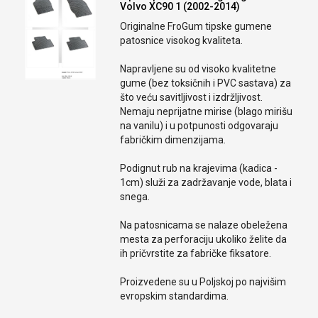
Volvo XC90 1 (2002-2014)
Originalne FroGum tipske gumene
patosnice visokog kvaliteta.
Napravljene su od visoko kvalitetne
gume (bez toksičnih i PVC sastava) za
što veću savitljivost i izdržljivost.
Nemaju neprijatne mirise (blago mirišu
na vanilu) i u potpunosti odgovaraju
fabričkim dimenzijama.
Podignut rub na krajevima (kadica -
1cm) služi za zadržavanje vode, blata i
snega.
Na patosnicama se nalaze obeležena
mesta za perforaciju ukoliko želite da
ih pričvrstite za fabričke fiksatore.
Proizvedene su u Poljskoj po najvišim
evropskim standardima.