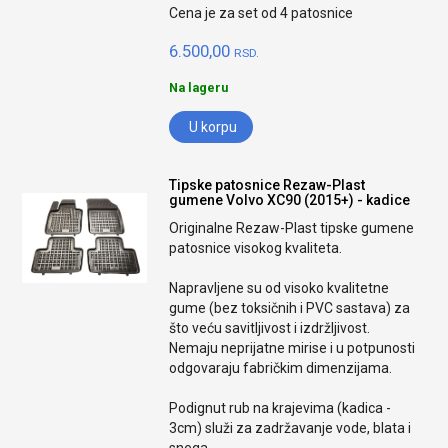
Cena je za set od 4 patosnice
6.500,00
RSD.
Na lageru
U korpu
Tipske patosnice Rezaw-Plast
gumene Volvo XC90 (2015+) - kadice
Originalne Rezaw-Plast tipske gumene
patosnice visokog kvaliteta.
Napravljene su od visoko kvalitetne
gume (bez toksičnih i PVC sastava) za
što veću savitljivost i izdržljivost.
Nemaju neprijatne mirise i u potpunosti
odgovaraju fabričkim dimenzijama.
Podignut rub na krajevima (kadica -
3cm) služi za zadržavanje vode, blata i