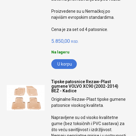
Proizvedene su u Nemačkoj po
najvišim evropskim standardima.
Cena je za set od 4 patosnice.
5.850,00
RSD.
Na lageru
U korpu
Tipske patosnice Rezaw-Plast
gumene VOLVO XC90 (2002-2014)
BEŽ - Kadice
Originalne Rezaw-Plast tipske gumene
patosnice visokog kvaliteta.
Napravljene su od visoko kvalitetne
gume (bez toksičnih i PVC sastava) za
što veću savitljivost i izdržljivost.
Nemaju neprijatne mirise i u potpunosti