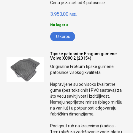
Cena je za set od 4 patosnice
3.950,00
RSD.
Na lageru
U korpu
Tipske patosnice Frogum gumene
Volvo XC90 2 (2015+)
Originalne FroGum tipske gumene
patosnice visokog kvaliteta.
Napravljene su od visoko kvalitetne
gume (bez toksičnih i PVC sastava) za
što veću savitljivost i izdržljivost.
Nemaju neprijatne mirise (blago mirišu
na vanilu) i u potpunosti odgovaraju
fabričkim dimenzijama.
Podignut rub na krajevima (kadica -
1cm) služi za zadržavanje vode, blata i