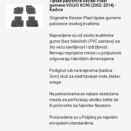
Tipske patosnice Rezaw-Plast
gumene VOLVO XC90 (2002-2014) -
Kadice
Originalne Rezaw-Plast tipske gumene
patosnice visokog kvaliteta.
Napravljene su od visoko kvalitetne
gume (bez toksičnih i PVC sastava) za
što veću savitljivost i izdržljivost.
Nemaju neprijatne mirise i u potpunosti
odgovaraju fabričkim dimenzijama.
Podignut rub na krajevima (kadica -
3cm) služi za zadržavanje vode, blata i
snega.
Na patosnicama se nalaze obeležena
mesta za perforaciju ukoliko želite da
ih pričvrstite za fabričke fiksatore.
Proizvedene su u Poljskoj po najvišim
evropskim standardima.