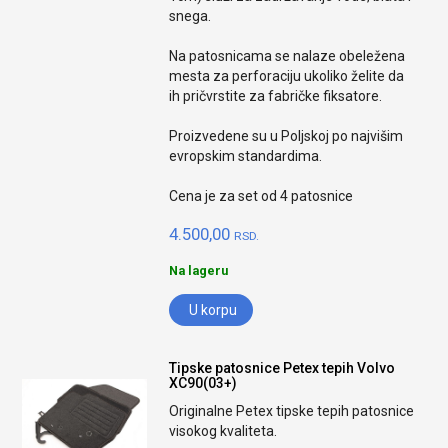
snega.
Na patosnicama se nalaze obeležena
mesta za perforaciju ukoliko želite da
ih pričvrstite za fabričke fiksatore.
Proizvedene su u Poljskoj po najvišim
evropskim standardima.
Cena je za set od 4 patosnice
4.500,00
RSD.
Na lageru
U korpu
Tipske patosnice Petex tepih Volvo
XC90(03+)
Originalne Petex tipske tepih patosnice
visokog kvaliteta.