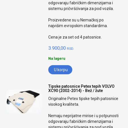
odgovaraju fabričkim dimenzijama i
sistemu pričvršćivanja za pod vozila.
Proizvedene su u Nemačkoj po
najvišim evropskim standardima.
Cena je za set od 4 patosnice.
3.900,00
RSD.
Na lageru
U korpu
Tipske patosnice Petex tepih VOLVO
XC90 (2002-2014) - Bež / žute
Originalne Petex tipske tepih patosnice
visokog kvaliteta.
Nemaju neprijatne mirise i u potpunosti
odgovaraju fabričkim dimenzijama i
sistemu pričvršćivanja za pod vozila.