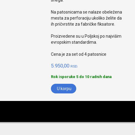
snega.
Na patosnicama se nalaze obeležena
mesta za perforaciju ukoliko želite da
ih pričvrstite za fabričke fiksatore.
Proizvedene su u Poljskoj po najvišim
evropskim standardima.
Cena je za set od 4 patosnice
5.950,00
RSD.
Rok isporuke 5 do 10 radnih dana
U korpu