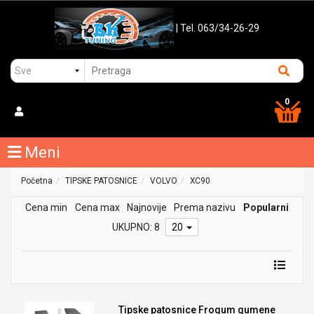
| Tel. 063/34-26-29
0
Meni
Početna
TIPSKE PATOSNICE
VOLVO
XC90
Cena min
Cena max
Najnovije
Prema nazivu
Popularni
UKUPNO: 8
20
Tipske patosnice Frogum gumene