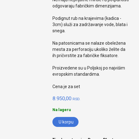
odgovaraju fabričkim dimenzijama.
Podignut rub na krajevima (kadica -
3cm) služi za zadržavanje vode, blata i
snega.
Na patosnicama se nalaze obeležena
mesta za perforaciju ukoliko želite da
ih pričvrstite za fabričke fiksatore.
Proizvedene su u Poljskoj po najvišim
evropskim standardima.
Cena je za set
8.950,00
RSD.
Na lageru
U korpu