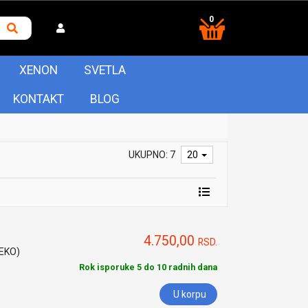
0
XENON
SVETLA
KONTAKT
BLOG
UKUPNO: 7
20
4.750,00
RSD.
HEKO)
Rok isporuke 5 do 10 radnih dana
U korpu