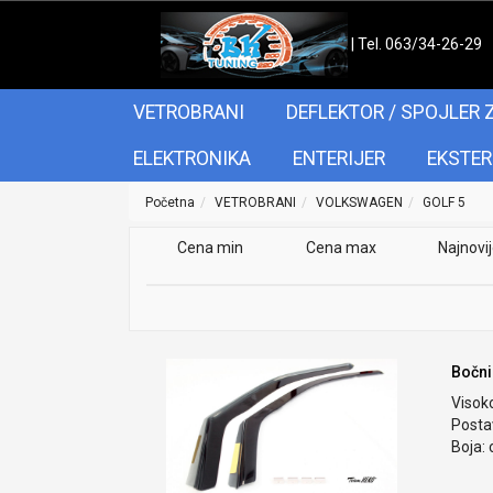
| Tel. 063/34-26-29
VETROBRANI
DEFLEKTOR / SPOJLER 
ELEKTRONIKA
ENTERIJER
EKSTER
Početna
VETROBRANI
VOLKSWAGEN
GOLF 5
Cena min
Cena max
Najnovi
Bočni
Visok
Postav
Boja: 