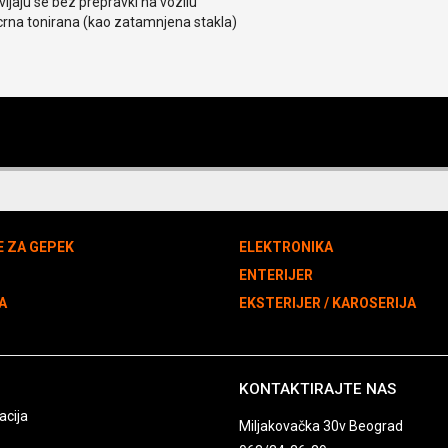
ljaju se bez prepravki na vozilu
crna tonirana (kao zatamnjena stakla)
E ZA GEPEK
ELEKTRONIKA
N
ENTERIJER
A
EKSTERIJER / KAROSERIJA
KONTAKTIRAJTE NAS
acija
Miljakovačka 30v Beograd