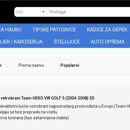
ZA HAUBU
TIPSKE PATOSNICE
KADICE ZA GEPEK
IJER / KAROSERIJA
ŠTELUJUĆE
AUTO OPREMA
je
Prema nazivu
Popularni
 vetrobrani Team HEKO VW GOLF 5 (2004-2008) 3D
okvalitetni bočni vetrobrani najpoznatijeg proizvođača u Evropi (Team 
ljaju se bez prepravki na vozilu
crna tonirana (kao zatamnjena stakla)