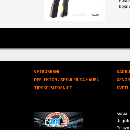
Postav
Boja: 
VETROBRANI
KADIC
DEFLEKTOR / SPOJLER ZA HAUBU
XENO
TIPSKE PATOSNICE
SVETL
Korpa
Registr
Prijava