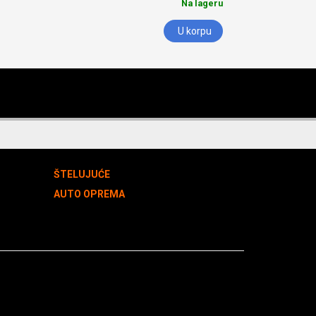
Na lageru
U korpu
ŠTELUJUĆE
AUTO OPREMA