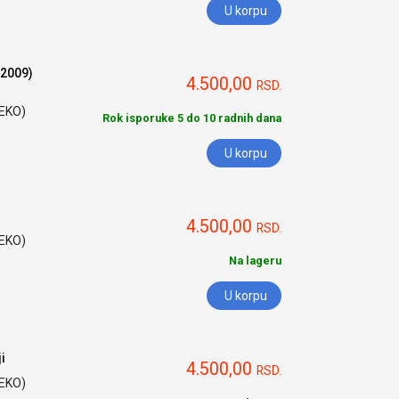
U korpu
-2009)
4.500,00
RSD.
HEKO)
Rok isporuke 5 do 10 radnih dana
U korpu
4.500,00
RSD.
HEKO)
Na lageru
U korpu
i
4.500,00
RSD.
HEKO)