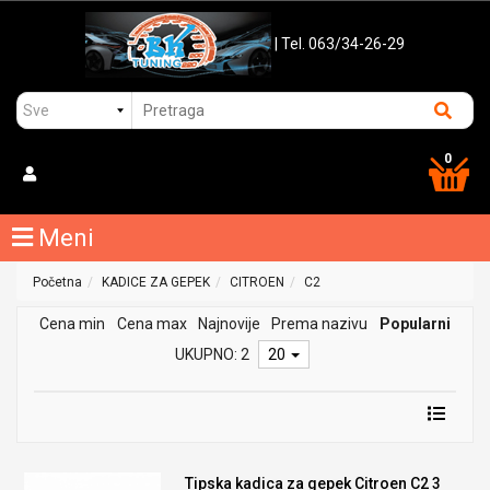
| Tel. 063/34-26-29
0
Meni
Početna
KADICE ZA GEPEK
CITROEN
C2
Cena min
Cena max
Najnovije
Prema nazivu
Popularni
UKUPNO: 2
20
Tipska kadica za gepek Citroen C2 3