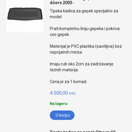
doors 2003-
Tipska kadica za gepek specijalno za
model.
Prati kompletnu liniju gepeka i pokriva
ceo gepek.
Materijal je PVC plastika (savitljiva) bez
neprijatnih mirisa.
Imaju rub oko 2cm za zadržavanje
tečnih materija.
Cena je za 1 komad.
4.500,00
RSD.
Na lageru
U korpu