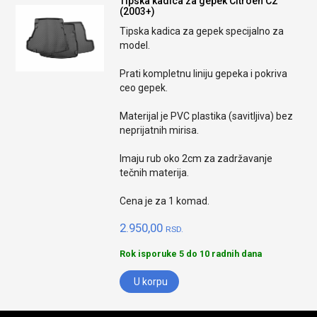
Tipska kadica za gepek Citroen C2
(2003+)
Tipska kadica za gepek specijalno za
model.
Prati kompletnu liniju gepeka i pokriva
ceo gepek.
Materijal je PVC plastika (savitljiva) bez
neprijatnih mirisa.
Imaju rub oko 2cm za zadržavanje
tečnih materija.
Cena je za 1 komad.
2.950,00
RSD.
Rok isporuke 5 do 10 radnih dana
U korpu