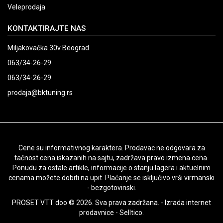
Veleprodaja
KONTAKTIRAJTE NAS
Miljakovačka 30v Beograd
063/34-26-29
063/34-26-29
prodaja@bktuning.rs
Cene su informativnog karaktera. Prodavac ne odgovara za
tačnost cena iskazanih na sajtu, zadržava pravo izmena cena.
Ponudu za ostale artikle, informacije o stanju lagera i aktuelnim
cenama možete dobiti na upit. Plaćanje se isključivo vrši virmanski
- bezgotovinski.
PROSET VTT doo © 2026. Sva prava zadržana. -
Izrada internet
prodavnice
-
Selltico.