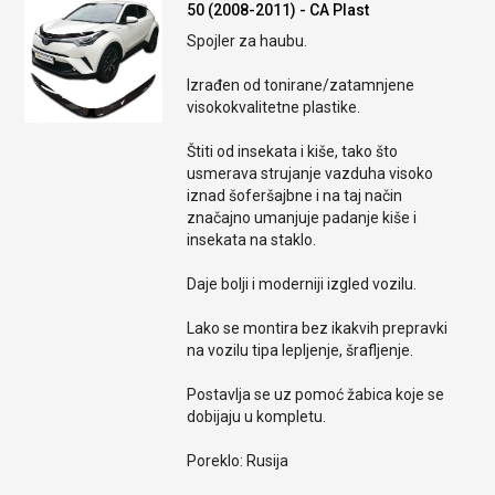
50 (2008-2011) - CA Plast
Spojler za haubu.
Izrađen od tonirane/zatamnjene
visokokvalitetne plastike.
Štiti od insekata i kiše, tako što
usmerava strujanje vazduha visoko
iznad šoferšajbne i na taj način
značajno umanjuje padanje kiše i
insekata na staklo.
Daje bolji i moderniji izgled vozilu.
Lako se montira bez ikakvih prepravki
na vozilu tipa lepljenje, šrafljenje.
Postavlja se uz pomoć žabica koje se
dobijaju u kompletu.
Poreklo: Rusija