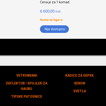
Cena je za 1 komad.
6.600,00
RSD.
Nema na lageru
Nije dostupno
VETROBRANI
KADICE ZA GEPEK
DEFLEKTOR / SPOJLER ZA
XENON
HAUBU
SVETLA
TIPSKE PATOSNICE