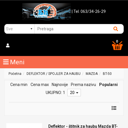
| Tel. 063/34-26-29
0
Meni
Početna
DEFLEKTOR / SPOJLER ZA HAUBU
MAZDA
BT-50
Cena min
Cena max
Najnovije
Prema nazivu
Popularni
UKUPNO: 1
20
Deflektor - štitnik za haubu Mazda BT-