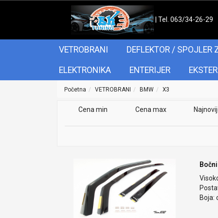
| Tel. 063/34-26-29
VETROBRANI
DEFLEKTOR / SPOJLER 
ELEKTRONIKA
ENTERIJER
EKSTER
Početna
VETROBRANI
BMW
X3
Cena min
Cena max
Najnovi
Bočni
Visok
Postav
Boja: 