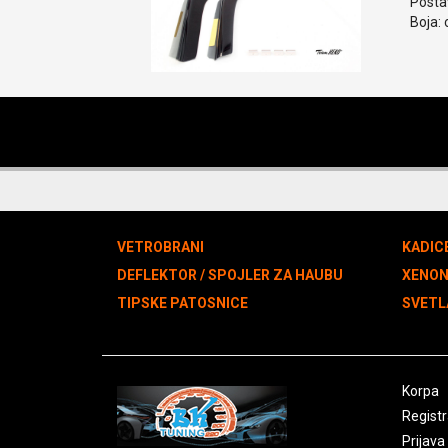
Postav
Boja: 
VETROBRANI
KADIC
DEFLEKTOR / SPOJLER ZA HAUBU
XENO
TIPSKE PATOSNICE
SVETL
Korpa
Registr
Prijava