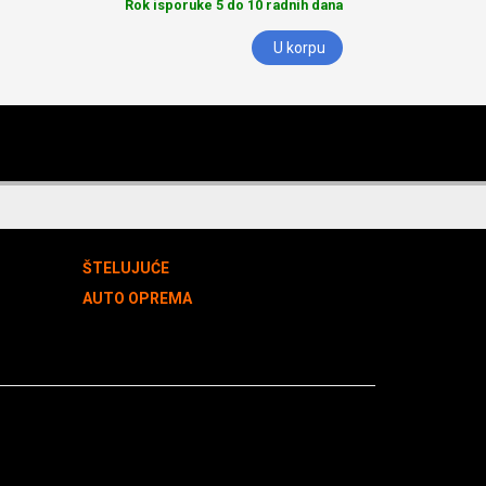
Rok isporuke 5 do 10 radnih dana
U korpu
ŠTELUJUĆE
AUTO OPREMA