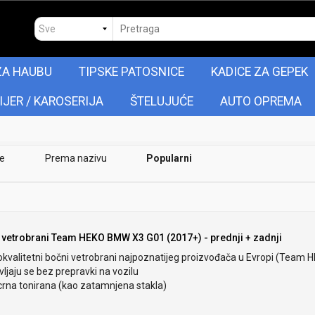
ZA HAUBU
TIPSKE PATOSNICE
KADICE ZA GEPEK
IJER / KAROSERIJA
ŠTELUJUĆE
AUTO OPREMA
je
Prema nazivu
Popularni
 vetrobrani Team HEKO BMW X3 G01 (2017+) - prednji + zadnji
okvalitetni bočni vetrobrani najpoznatijeg proizvođača u Evropi (Team 
ljaju se bez prepravki na vozilu
crna tonirana (kao zatamnjena stakla)