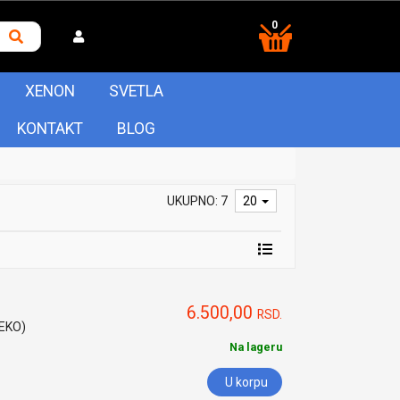
0
XENON
SVETLA
KONTAKT
BLOG
UKUPNO: 7
20
6.500,00
RSD.
HEKO)
Na lageru
U korpu