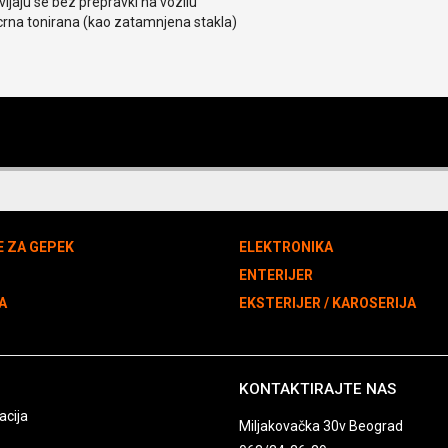
ljaju se bez prepravki na vozilu
crna tonirana (kao zatamnjena stakla)
E ZA GEPEK
ELEKTRONIKA
N
ENTERIJER
A
EKSTERIJER / KAROSERIJA
KONTAKTIRAJTE NAS
acija
Miljakovačka 30v Beograd