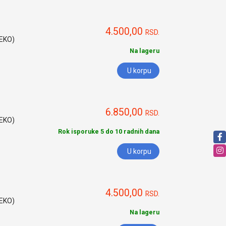
4.500,00
RSD.
HEKO)
Na lageru
U korpu
6.850,00
RSD.
HEKO)
Rok isporuke 5 do 10 radnih dana
U korpu
4.500,00
RSD.
HEKO)
Na lageru