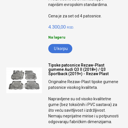
najvišim evropskim standardima.
Cena je za set od 4 patosnice.
4.300,00
RSD.
Na lageru
U korpu
Tipske patosnice Rezaw-Plast
gumene Audi Q3 II (2018+) / Q3
Sportback (2019+) - Rezaw Plast
Originalne Rezaw-Plast tipske gumene
patosnice visokog kvaliteta.
Napravljene su od visoko kvalitetne
gume (bez toksičnih i PVC sastava) za
što veću savitljivost i izdržljivost.
Nemaju neprijatne mirise i u potpunosti
odgovaraju fabričkim dimenzijama.