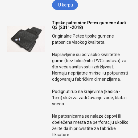
U korpu
Tipske patosnice Petex gumene Audi
Q3 (2011-2018)
Originalne Petex tipske gumene
patosnice visokog kvaliteta.
Napravljene su od visoko kvalitetne
gume (bez toksičnih i PVC sastava) za
što veću savitljivost i izdržljivost.
Nemaju neprijatne mirise i u potpunosti
odgovaraju fabričkim dimenzijama.
Podignut rub na krajevima (kadica -
1cm) služi za zadržavanje vode, blata i
snega.
Na patosnicama se nalaze čepovi ili
obeležena mesta za perforaciju ukoliko
želite da ih pričvrstite za fabričke
fiksatore.