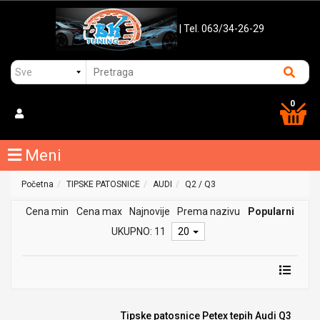
| Tel. 063/34-26-29
0
Meni
Početna
TIPSKE PATOSNICE
AUDI
Q2 / Q3
Cena min
Cena max
Najnovije
Prema nazivu
Popularni
UKUPNO: 11
20
Tipske patosnice Petex tepih Audi Q3