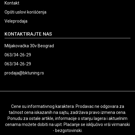
Kontakt
Opšti uslovi korišćenja
Veleprodaja
KONTAKTIRAJTE NAS
Miljakovačka 30v Beograd
063/34-26-29
063/34-26-29
prodaja@bktuning.rs
Cene su informativnog karaktera. Prodavac ne odgovara za
tačnost cena iskazanih na sajtu, zadržava pravo izmena cena.
Ponudu za ostale artikle, informacije o stanju lagera i aktuelnim
cenama možete dobiti na upit. Plaćanje se isključivo vrši virmanski
- bezgotovinski.