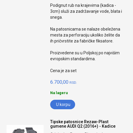
Podignut rub na krajevima (kadica -
3cm) služi za zadržavanje vode, blata i
snega.
Na patosnicama se nalaze obeležena
mesta za perforaciju ukoliko želite da
ih pričvrstite za fabričke fiksatore.
Proizvedene su u Poljskoj po najvišim
evropskim standardima.
Cena je za set
6.700,00
RSD.
Na lageru
U korpu
Tipske patosnice Rezaw-Plast
gumene AUDI Q2 (2016+) - Kadice