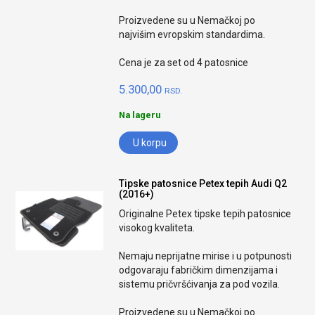
Proizvedene su u Nemačkoj po
najvišim evropskim standardima.
Cena je za set od 4 patosnice
5.300,00
RSD.
Na lageru
U korpu
Tipske patosnice Petex tepih Audi Q2
(2016+)
Originalne Petex tipske tepih patosnice
visokog kvaliteta.
Nemaju neprijatne mirise i u potpunosti
odgovaraju fabričkim dimenzijama i
sistemu pričvršćivanja za pod vozila.
Proizvedene su u Nemačkoj po