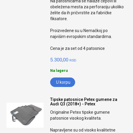
Na patosnicama se nalaze čepovi ili
obeležena mesta za perforaciju ukoliko
želite da ih pričvrstite za fabričke
fiksatore.
Proizvedene su u Nemačkoj po
najvišim evropskim standardima.
Cena je za set od 4 patosnice
5.300,00
RSD.
Na lageru
U korpu
Tipske patosnice Petex gumene za
Audi Q3 (2018+) - Petex
Originalne Petex tipske gumene
patosnice visokog kvaliteta.
Napravljene su od visoko kvalitetne