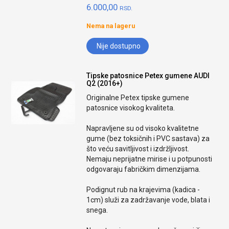
6.000,00
RSD.
Nema na lageru
Nije dostupno
Tipske patosnice Petex gumene AUDI
Q2 (2016+)
Originalne Petex tipske gumene
patosnice visokog kvaliteta.
Napravljene su od visoko kvalitetne
gume (bez toksičnih i PVC sastava) za
što veću savitljivost i izdržljivost.
Nemaju neprijatne mirise i u potpunosti
odgovaraju fabričkim dimenzijama.
Podignut rub na krajevima (kadica -
1cm) služi za zadržavanje vode, blata i
snega.