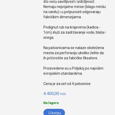
što veću savitljivost i izdržljivost.
Nemaju neprijatne mirise (blago mirišu
na vanilu) i u potpunosti odgovaraju
fabričkim dimenzijama.
Podignut rub na krajevima (kadica -
1cm) služi za zadržavanje vode, blata i
snega.
Na patosnicama se nalaze obeležena
mesta za perforaciju ukoliko želite da
ih pričvrstite za fabričke fiksatore.
Proizvedene su u Poljskoj po najvišim
evropskim standardima.
Cena je za set od 4 patosnice
4.400,00
RSD.
Na lageru
U korpu