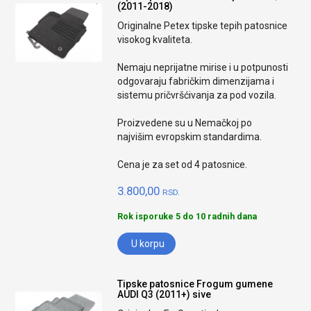
(2011-2018)
Originalne Petex tipske tepih patosnice
visokog kvaliteta.
Nemaju neprijatne mirise i u potpunosti
odgovaraju fabričkim dimenzijama i
sistemu pričvršćivanja za pod vozila.
Proizvedene su u Nemačkoj po
najvišim evropskim standardima.
Cena je za set od 4 patosnice.
3.800,00
RSD.
Rok isporuke 5 do 10 radnih dana
U korpu
Tipske patosnice Frogum gumene
AUDI Q3 (2011+) sive