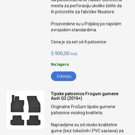
mesta za perforaciju ukoliko želite da
ih pričvrstite za fabričke fiksatore.
Proizvedene su u Poljskoj po najvišim
evropskim standardima.
Cena je za set od 4 patosnice
5.900,00
RSD.
Na lageru
U korpu
Tipske patosnice Frogum gumene
Audi Q2 (2016+)
Originalne FroGum tipske gumene
patosnice visokog kvaliteta.
Napravljene su od visoko kvalitetne
gume (bez toksičnih i PVC sastava) za