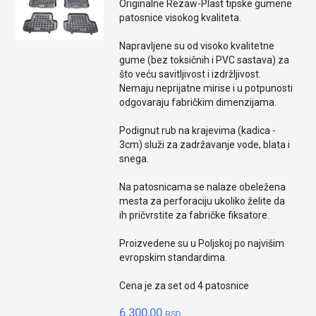
Originalne Rezaw-Plast tipske gumene
patosnice visokog kvaliteta.
Napravljene su od visoko kvalitetne
gume (bez toksičnih i PVC sastava) za
što veću savitljivost i izdržljivost.
Nemaju neprijatne mirise i u potpunosti
odgovaraju fabričkim dimenzijama.
Podignut rub na krajevima (kadica -
3cm) služi za zadržavanje vode, blata i
snega.
Na patosnicama se nalaze obeležena
mesta za perforaciju ukoliko želite da
ih pričvrstite za fabričke fiksatore.
Proizvedene su u Poljskoj po najvišim
evropskim standardima.
Cena je za set od 4 patosnice
6.300,00
RSD.