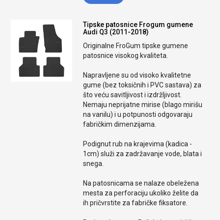
Tipske patosnice Frogum gumene
Audi Q3 (2011-2018)
Originalne FroGum tipske gumene
patosnice visokog kvaliteta.
Napravljene su od visoko kvalitetne
gume (bez toksičnih i PVC sastava) za
što veću savitljivost i izdržljivost.
Nemaju neprijatne mirise (blago mirišu
na vanilu) i u potpunosti odgovaraju
fabričkim dimenzijama.
Podignut rub na krajevima (kadica -
1cm) služi za zadržavanje vode, blata i
snega.
Na patosnicama se nalaze obeležena
mesta za perforaciju ukoliko želite da
ih pričvrstite za fabričke fiksatore.