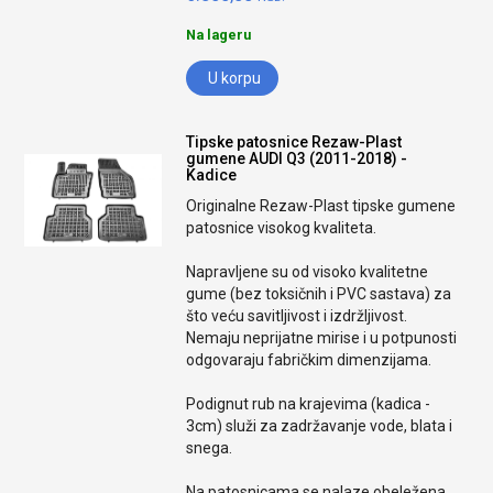
Na lageru
U korpu
Tipske patosnice Rezaw-Plast
gumene AUDI Q3 (2011-2018) -
Kadice
Originalne Rezaw-Plast tipske gumene
patosnice visokog kvaliteta.
Napravljene su od visoko kvalitetne
gume (bez toksičnih i PVC sastava) za
što veću savitljivost i izdržljivost.
Nemaju neprijatne mirise i u potpunosti
odgovaraju fabričkim dimenzijama.
Podignut rub na krajevima (kadica -
3cm) služi za zadržavanje vode, blata i
snega.
Na patosnicama se nalaze obeležena