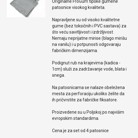
Originalne FroGum tipske gumene
patosnice visokog kvaliteta.
Napravljene su od visoko kvalitetne
gume (bez toksičnih i PVC sastava) za
što veću savitljivost i izdržljivost.
Nemaju neprijatne mirise (blago mirišu
na vanilu) i u potpunosti odgovaraju
fabričkim dimenzijama.
Podignut rub na krajevima (kadica -
1cm) služi za zadržavanje vode, blata i
snega.
Na patosnicama se nalaze obeležena
mesta za perforaciju ukoliko želite da
ih pričvrstite za fabričke fiksatore.
Proizvedene su u Poljskoj po najvišim
evropskim standardima.
Cena je za set od 4 patosnice