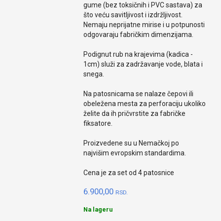
gume (bez toksičnih i PVC sastava) za
što veću savitljivost i izdržljivost.
Nemaju neprijatne mirise i u potpunosti
odgovaraju fabričkim dimenzijama.
Podignut rub na krajevima (kadica -
1cm) služi za zadržavanje vode, blata i
snega.
Na patosnicama se nalaze čepovi ili
obeležena mesta za perforaciju ukoliko
želite da ih pričvrstite za fabričke
fiksatore.
Proizvedene su u Nemačkoj po
najvišim evropskim standardima.
Cena je za set od 4 patosnice
6.900,00
RSD.
Na lageru