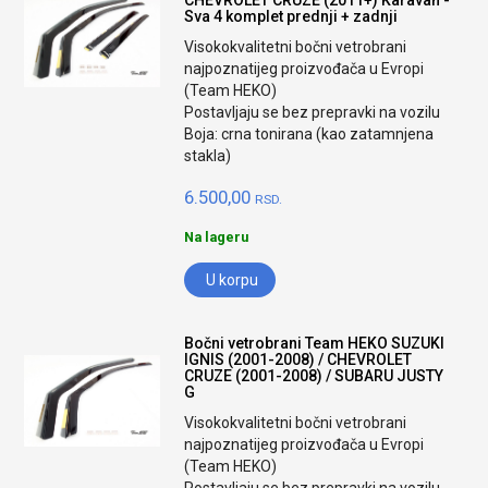
CHEVROLET CRUZE (2011+) Karavan -
Sva 4 komplet prednji + zadnji
Visokokvalitetni bočni vetrobrani
najpoznatijeg proizvođača u Evropi
(Team HEKO)
Postavljaju se bez prepravki na vozilu
Boja: crna tonirana (kao zatamnjena
stakla)
6.500,00
RSD.
Na lageru
U korpu
Bočni vetrobrani Team HEKO SUZUKI
IGNIS (2001-2008) / CHEVROLET
CRUZE (2001-2008) / SUBARU JUSTY
G
Visokokvalitetni bočni vetrobrani
najpoznatijeg proizvođača u Evropi
(Team HEKO)