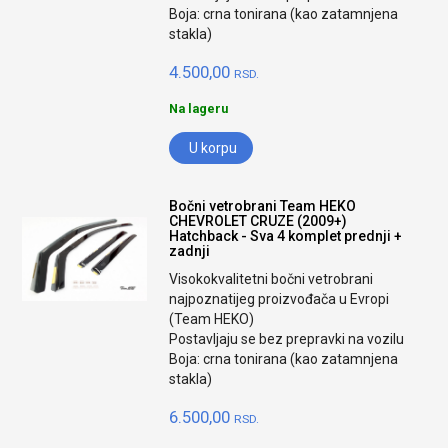
Boja: crna tonirana (kao zatamnjena
stakla)
4.500,00
RSD.
Na lageru
U korpu
Bočni vetrobrani Team HEKO
CHEVROLET CRUZE (2009+)
Hatchback - Sva 4 komplet prednji +
zadnji
Visokokvalitetni bočni vetrobrani
najpoznatijeg proizvođača u Evropi
(Team HEKO)
Postavljaju se bez prepravki na vozilu
Boja: crna tonirana (kao zatamnjena
stakla)
6.500,00
RSD.