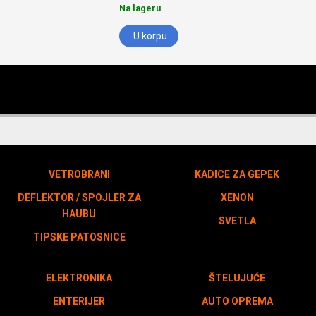
Na lageru
U korpu
VETROBRANI
KADICE ZA GEPEK
DEFLEKTOR / SPOJLER ZA
XENON
HAUBU
SVETLA
TIPSKE PATOSNICE
ELEKTRONIKA
ŠTELUJUĆE
ENTERIJER
AUTO OPREMA