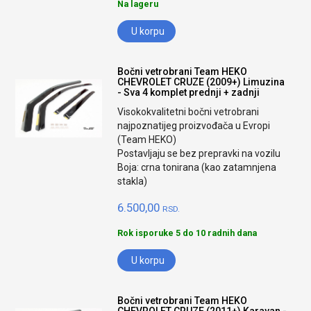
Na lageru
U korpu
Bočni vetrobrani Team HEKO
CHEVROLET CRUZE (2009+) Limuzina
- Sva 4 komplet prednji + zadnji
Visokokvalitetni bočni vetrobrani
najpoznatijeg proizvođača u Evropi
(Team HEKO)
Postavljaju se bez prepravki na vozilu
Boja: crna tonirana (kao zatamnjena
stakla)
6.500,00
RSD.
Rok isporuke 5 do 10 radnih dana
U korpu
Bočni vetrobrani Team HEKO