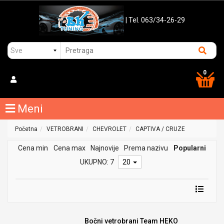
| Tel. 063/34-26-29
0
Meni
Početna
VETROBRANI
CHEVROLET
CAPTIVA / CRUZE
Cena min
Cena max
Najnovije
Prema nazivu
Popularni
UKUPNO: 7
20
Bočni vetrobrani Team HEKO