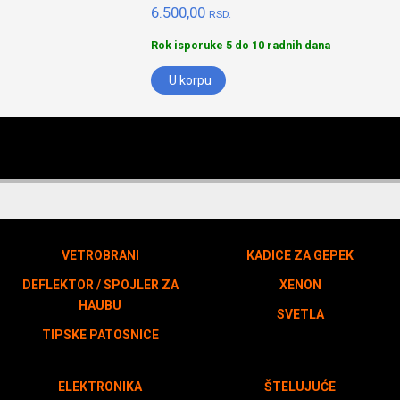
6.500,00
RSD.
Rok isporuke 5 do 10 radnih dana
U korpu
VETROBRANI
KADICE ZA GEPEK
DEFLEKTOR / SPOJLER ZA
XENON
HAUBU
SVETLA
TIPSKE PATOSNICE
ELEKTRONIKA
ŠTELUJUĆE