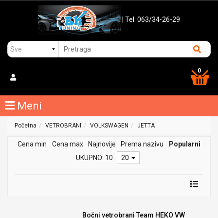
| Tel. 063/34-26-29
0
Meni
Početna
VETROBRANI
VOLKSWAGEN
JETTA
Cena min
Cena max
Najnovije
Prema nazivu
Popularni
UKUPNO: 10
20
Bočni vetrobrani Team HEKO VW