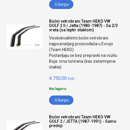
U korpu
Bočni vetrobrani Team HEKO VW
GOLF 2 II / Jetta (1983-1987) - Sa 2/3
vrata (sa leptir staklom)
Visokokvalitetni bočni vetrobrani
najpoznatijeg proizvođača u Evropi
(Team HEKO)
Postavljaju se bez prepravki na vozilu
Boja: crna tonirana (kao zatamnjena
stakla)
4.750,00
RSD.
Na lageru
U korpu
Bočni vetrobrani Team HEKO VW
GOLF 2 / JETTA (1987-1991) - Samo
prednji