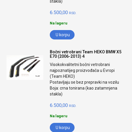
stakla)
6.500,00
RSD.
Na lageru
U korpu
Bočni vetrobrani Team HEKO BMW X5
E70 (2006-2013) 4
Visokokvalitetni bočni vetrobrani
najpoznatijeg proizvođača u Evropi
(Team HEKO)
Postavljaju se bez prepravki na vozilu
Boja: crna tonirana (kao zatamnjena
stakla)
6.500,00
RSD.
Na lageru
U korpu