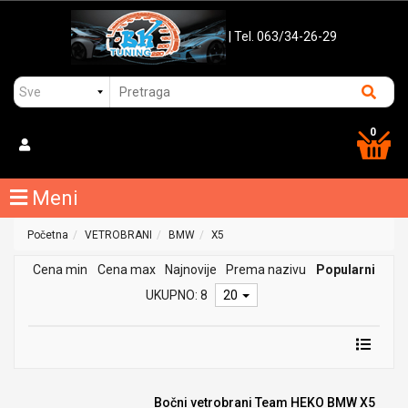
| Tel. 063/34-26-29
0
Meni
Početna
VETROBRANI
BMW
X5
Cena min
Cena max
Najnovije
Prema nazivu
Popularni
UKUPNO: 8
20
Bočni vetrobrani Team HEKO BMW X5