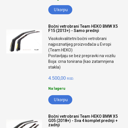
U korpu
Bočni vetrobrani Team HEKO BMW X5
F15 (2013+) - Samo prednji
Visokokvalitetni bočni vetrobrani
najpoznatijeg proizvođača u Evropi
(Team HEKO)
Postavljaju se bez prepravki na vozilu
Boja: crna tonirana (kao zatamnjena
stakla)
4.500,00
RSD.
Na lageru
U korpu
Bočni vetrobrani Team HEKO BMW X5
G05 (2018+) - Sva 4 komplet prednji +
zadnji