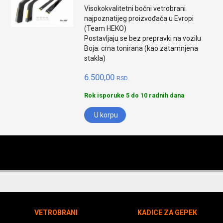
Visokokvalitetni bočni vetrobrani
najpoznatijeg proizvođača u Evropi
(Team HEKO)
Postavljaju se bez prepravki na vozilu
Boja: crna tonirana (kao zatamnjena
stakla)
6.500,00
RSD.
Rok isporuke 5 do 10 radnih dana
U korpu
VETROBRANI
KADICE ZA GEPEK