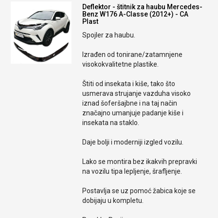
Deflektor - štitnik za haubu Mercedes-
Benz W176 A-Classe (2012+) - CA
Plast
Spojler za haubu.
Izrađen od tonirane/zatamnjene
visokokvalitetne plastike.
Štiti od insekata i kiše, tako što
usmerava strujanje vazduha visoko
iznad šoferšajbne i na taj način
značajno umanjuje padanje kiše i
insekata na staklo.
Daje bolji i moderniji izgled vozilu.
Lako se montira bez ikakvih prepravki
na vozilu tipa lepljenje, šrafljenje.
Postavlja se uz pomoć žabica koje se
dobijaju u kompletu.