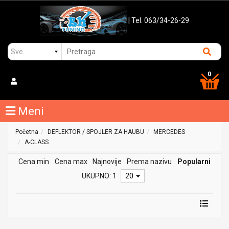
| Tel. 063/34-26-29
0
Meni
Početna
DEFLEKTOR / SPOJLER ZA HAUBU
MERCEDES
A-CLASS
Cena min
Cena max
Najnovije
Prema nazivu
Popularni
UKUPNO: 1
20