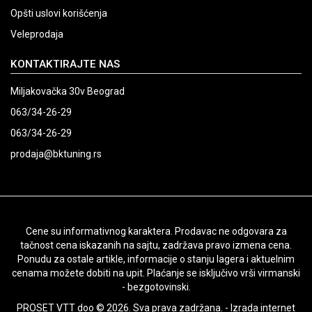
Opšti uslovi korišćenja
Veleprodaja
KONTAKTIRAJTE NAS
Miljakovačka 30v Beograd
063/34-26-29
063/34-26-29
prodaja@bktuning.rs
Cene su informativnog karaktera. Prodavac ne odgovara za
tačnost cena iskazanih na sajtu, zadržava pravo izmena cena.
Ponudu za ostale artikle, informacije o stanju lagera i aktuelnim
cenama možete dobiti na upit. Plaćanje se isključivo vrši virmanski
- bezgotovinski.
PROSET VTT doo © 2026. Sva prava zadržana. -
Izrada internet