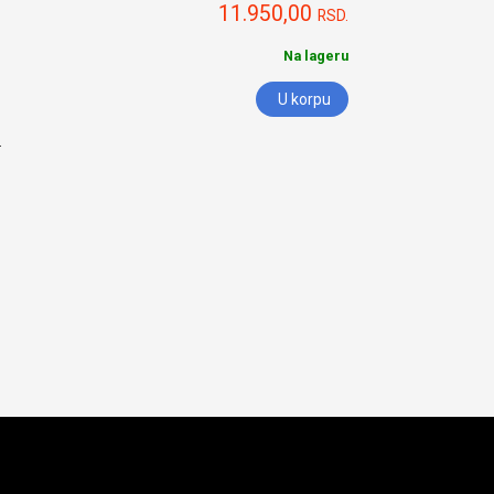
11.950,00
RSD.
Na lageru
U korpu
.