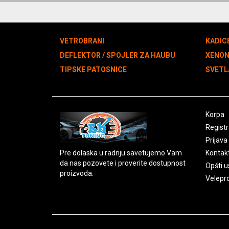
VETROBRANI
KADIC
DEFLEKTOR / SPOJLER ZA HAUBU
XENO
TIPSKE PATOSNICE
SVETL
Korpa
Registr
Prijava
Pre dolaska u radnju savetujemo Vam
Kontak
da nas pozovete i proverite dostupnost
Opšti u
proizvoda.
Velepr