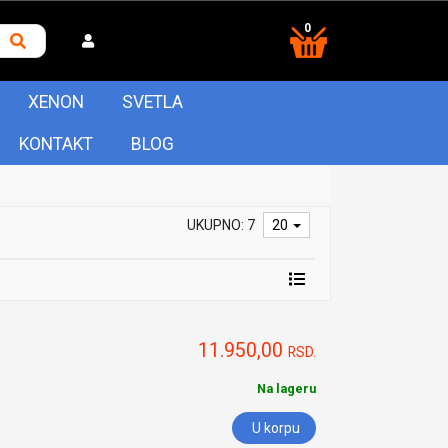
0
XENON
SVETLA
KONTAKT
BLOG
UKUPNO: 7
20
11.950,00
RSD.
Na lageru
U korpu