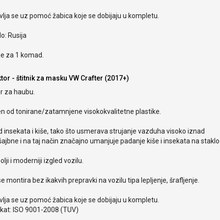
lja se uz pomoć žabica koje se dobijaju u kompletu.
o: Rusija
je za 1 komad.
tor - štitnik za masku VW Crafter (2017+)
r za haubu.
en od tonirane/zatamnjene visokokvalitetne plastike.
od insekata i kiše, tako što usmerava strujanje vazduha visoko iznad
ajbne i na taj način značajno umanjuje padanje kiše i insekata na staklo
olji i moderniji izgled vozilu.
e montira bez ikakvih prepravki na vozilu tipa lepljenje, šrafljenje.
lja se uz pomoć žabica koje se dobijaju u kompletu.
ikat: ISO 9001-2008 (TUV)