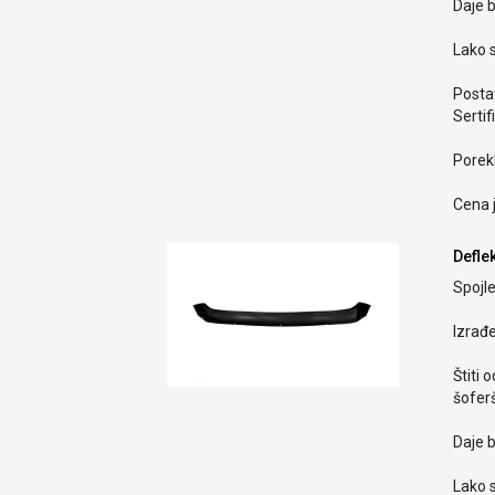
Daje b
Lako s
Postav
Sertif
Porekl
Cena 
Defle
Spojle
Izrađ
Štiti 
šoferš
Daje b
Lako s