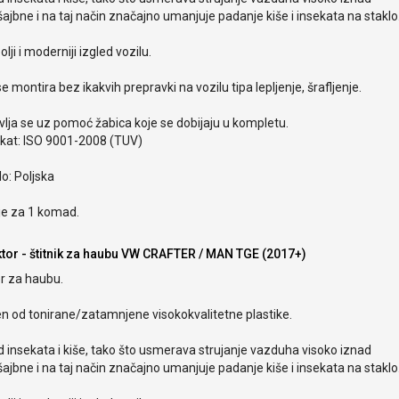
ajbne i na taj način značajno umanjuje padanje kiše i insekata na staklo
olji i moderniji izgled vozilu.
e montira bez ikakvih prepravki na vozilu tipa lepljenje, šrafljenje.
lja se uz pomoć žabica koje se dobijaju u kompletu.
ikat: ISO 9001-2008 (TUV)
o: Poljska
je za 1 komad.
ktor - štitnik za haubu VW CRAFTER / MAN TGE (2017+)
r za haubu.
en od tonirane/zatamnjene visokokvalitetne plastike.
od insekata i kiše, tako što usmerava strujanje vazduha visoko iznad
ajbne i na taj način značajno umanjuje padanje kiše i insekata na staklo