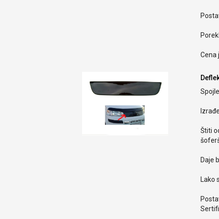
Postav
Porekl
Cena 
Deflek
Spojle
Izrađ
Štiti 
šoferš
Daje b
Lako s
Postav
Sertif