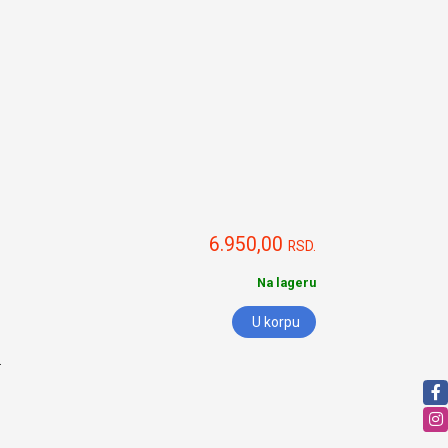
6.950,00
RSD.
Na lageru
U korpu
.