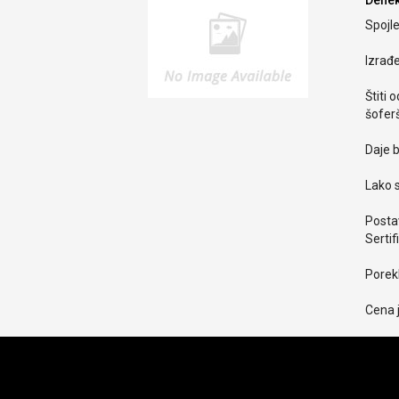
Defle
Spojle
Izrađ
Štiti 
šoferš
Daje b
Lako s
Postav
Sertif
Porekl
Cena 