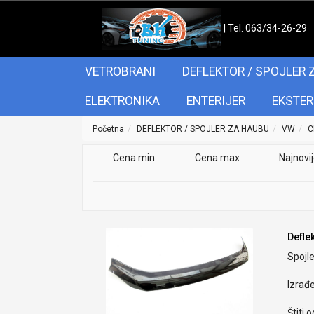
| Tel. 063/34-26-29
VETROBRANI
DEFLEKTOR / SPOJLER 
ELEKTRONIKA
ENTERIJER
EKSTER
Početna
DEFLEKTOR / SPOJLER ZA HAUBU
VW
C
Cena min
Cena max
Najnovi
Defle
Spojle
Izrađ
Štiti 