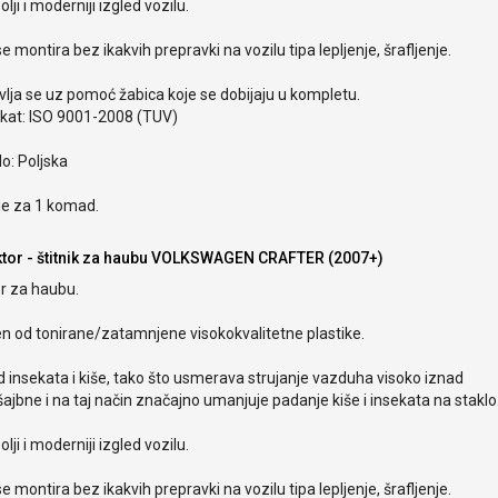
olji i moderniji izgled vozilu.
e montira bez ikakvih prepravki na vozilu tipa lepljenje, šrafljenje.
lja se uz pomoć žabica koje se dobijaju u kompletu.
ikat: ISO 9001-2008 (TUV)
o: Poljska
je za 1 komad.
ktor - štitnik za haubu VOLKSWAGEN CRAFTER (2007+)
r za haubu.
en od tonirane/zatamnjene visokokvalitetne plastike.
od insekata i kiše, tako što usmerava strujanje vazduha visoko iznad
ajbne i na taj način značajno umanjuje padanje kiše i insekata na staklo
olji i moderniji izgled vozilu.
e montira bez ikakvih prepravki na vozilu tipa lepljenje, šrafljenje.