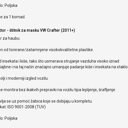
o: Poljska
je za 1 komad.
tor - štitnik za masku VW Crafter (2011+)
r za haubu.
en od tonirane/zatamnjene visokokvalitetne plastike.
od insekata i kiše, tako što usmerava strujanje vazduha visoko iznad
ajbne i na taj način značajno umanjuje padanje kiše i insekata na staklo
olji i moderniji izgled vozilu.
e montira bez ikakvih prepravki na vozilu tipa lepljenje, šrafljenje.
lja se uz pomoć žabica koje se dobijaju u kompletu.
ikat: ISO 9001-2008 (TUV)
o: Poljska