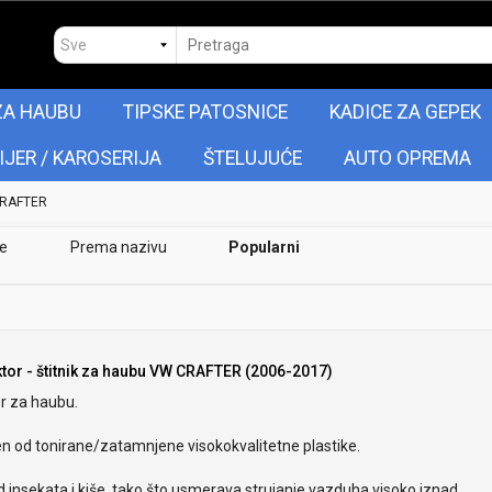
ZA HAUBU
TIPSKE PATOSNICE
KADICE ZA GEPEK
IJER / KAROSERIJA
ŠTELUJUĆE
AUTO OPREMA
RAFTER
je
Prema nazivu
Popularni
ktor - štitnik za haubu VW CRAFTER (2006-2017)
r za haubu.
en od tonirane/zatamnjene visokokvalitetne plastike.
od insekata i kiše, tako što usmerava strujanje vazduha visoko iznad