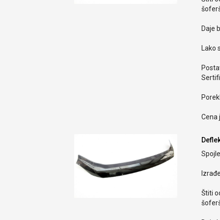
šoferš
Daje b
Lako s
Postav
Sertif
Porekl
Cena 
Defle
Spojle
Izrađ
Štiti 
šoferš