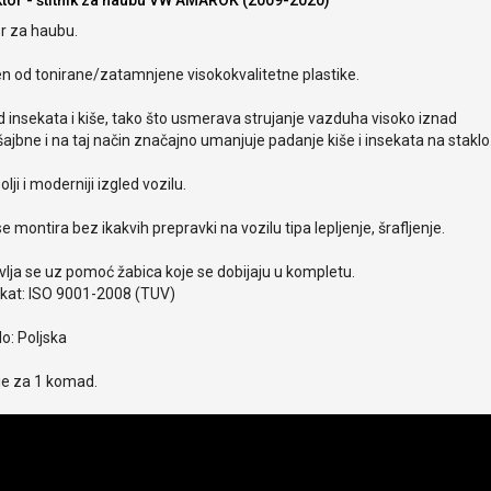
ktor - štitnik za haubu VW AMAROK (2009-2020)
r za haubu.
en od tonirane/zatamnjene visokokvalitetne plastike.
od insekata i kiše, tako što usmerava strujanje vazduha visoko iznad
ajbne i na taj način značajno umanjuje padanje kiše i insekata na staklo
olji i moderniji izgled vozilu.
e montira bez ikakvih prepravki na vozilu tipa lepljenje, šrafljenje.
lja se uz pomoć žabica koje se dobijaju u kompletu.
ikat: ISO 9001-2008 (TUV)
o: Poljska
je za 1 komad.