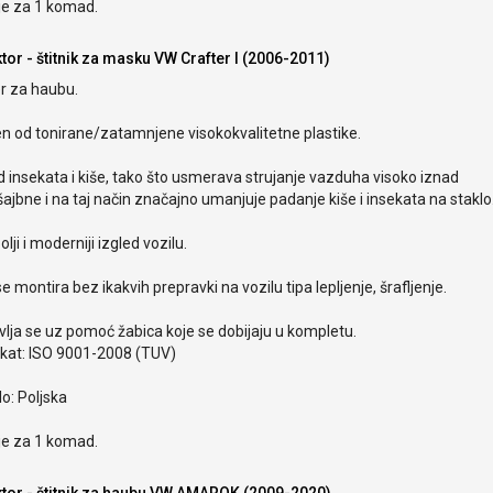
je za 1 komad.
tor - štitnik za masku VW Crafter I (2006-2011)
r za haubu.
en od tonirane/zatamnjene visokokvalitetne plastike.
od insekata i kiše, tako što usmerava strujanje vazduha visoko iznad
ajbne i na taj način značajno umanjuje padanje kiše i insekata na staklo
olji i moderniji izgled vozilu.
e montira bez ikakvih prepravki na vozilu tipa lepljenje, šrafljenje.
lja se uz pomoć žabica koje se dobijaju u kompletu.
ikat: ISO 9001-2008 (TUV)
o: Poljska
je za 1 komad.