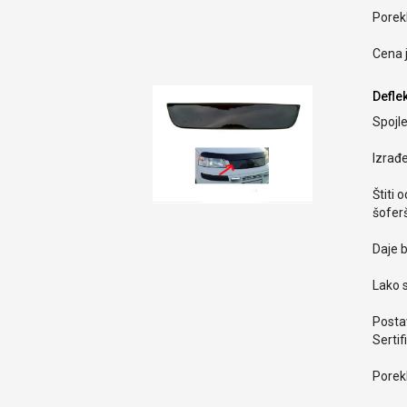
Porekl
Cena 
Deflek
Spojle
Izrađ
Štiti 
šoferš
Daje b
Lako s
Postav
Sertif
Porekl