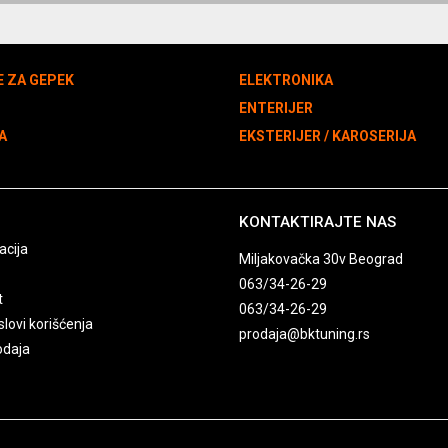
E ZA GEPEK
ELEKTRONIKA
N
ENTERIJER
A
EKSTERIJER / KAROSERIJA
KONTAKTIRAJTE NAS
acija
Miljakovačka 30v Beograd
063/34-26-29
t
063/34-26-29
slovi korišćenja
prodaja@bktuning.rs
odaja