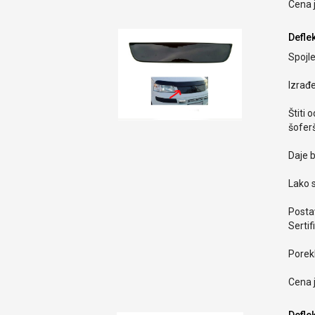
Cena 
Deflek
Spojle
Izrađ
Štiti 
šoferš
Daje b
Lako s
Postav
Sertif
Porekl
Cena 