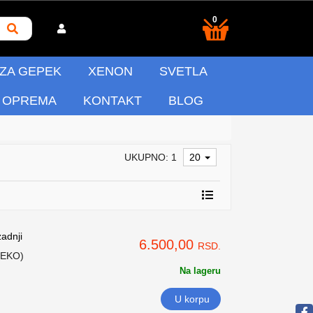
0
 ZA GEPEK
XENON
SVETLA
 OPREMA
KONTAKT
BLOG
UKUPNO: 1
20
adnji
6.500,00
RSD.
 HEKO)
Na lageru
U korpu