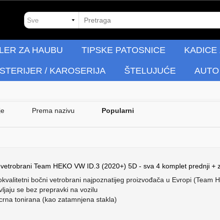
LER ZA HAUBU
TIPSKE PATOSNICE
KADICE
STERIJER / KAROSERIJA
ŠTELUJUĆE
AUTO
je
Prema nazivu
Popularni
 vetrobrani Team HEKO VW ID.3 (2020+) 5D - sva 4 komplet prednji + z
okvalitetni bočni vetrobrani najpoznatijeg proizvođača u Evropi (Team
ljaju se bez prepravki na vozilu
 crna tonirana (kao zatamnjena stakla)