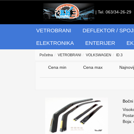
| Tel. 063/34-26-29
VETROBRANI
DEFLEKTOR / SPOJ
ELEKTRONIKA
ENTERIJER
EK
Početna
VETROBRANI
VOLKSWAGEN
ID.3
Cena min
Cena max
Najnovi
Bočni
Visok
Postav
Boja: