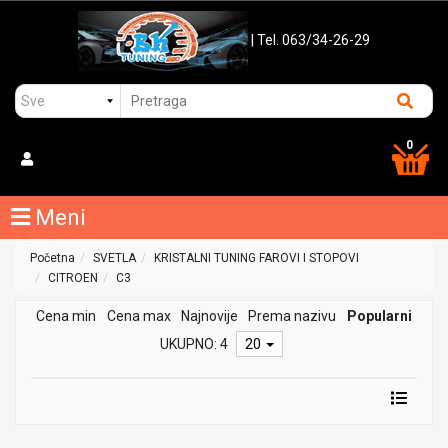
| Tel. 063/34-26-29
0
Meni
Početna
SVETLA
KRISTALNI TUNING FAROVI I STOPOVI
CITROEN
C3
Cena min
Cena max
Najnovije
Prema nazivu
Popularni
UKUPNO: 4
20