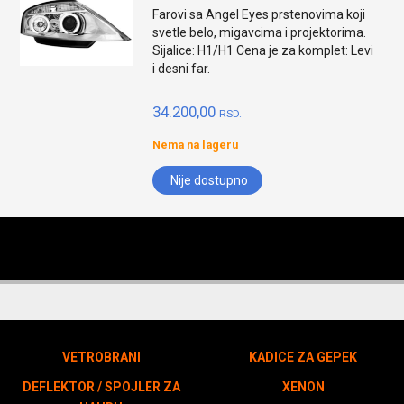
Farovi sa Angel Eyes prstenovima koji
svetle belo, migavcima i projektorima.
Sijalice: H1/H1 Cena je za komplet: Levi
i desni far.
34.200,00
RSD.
Nema na lageru
Nije dostupno
VETROBRANI
KADICE ZA GEPEK
DEFLEKTOR / SPOJLER ZA
XENON