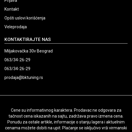
Prijava
Kontakt
Opšti uslovi korišćenja
Veleprodaja
KONTAKTIRAJTE NAS
Miljakovačka 30v Beograd
063/34-26-29
063/34-26-29
prodaja@bktuning.rs
Cene su informativnog karaktera. Prodavac ne odgovara za
tačnost cena iskazanih na sajtu, zadržava pravo izmena cena.
Ponudu za ostale artikle, informacije o stanju lagera i aktuelnim
cenama možete dobiti na upit. Plaćanje se isključivo vrši virmanski