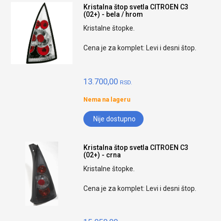
Kristalna štop svetla CITROEN C3
(02+) - bela / hrom
Kristalne štopke.
Cena je za komplet: Levi i desni štop.
13.700,00
RSD.
Nema na lageru
Nije dostupno
Kristalna štop svetla CITROEN C3
(02+) - crna
Kristalne štopke.
Cena je za komplet: Levi i desni štop.