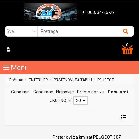
| Tel. 063/34-26-29
0
Meni
Početna
ENTERIJER
PRSTENOVI ZA TABLU
PEUGEOT
Cena min
Cena max
Najnovije
Prema nazivu
Popularni
UKUPNO: 2
20
Prstenovi za km sat PEUGEOT 307