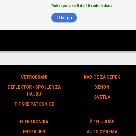
Rok isporuke 5 do 10 radnih dana
U korpu
VETROBRANI
KADICE ZA GEPEK
DEFLEKTOR / SPOJLER ZA
XENON
HAUBU
SVETLA
TIPSKE PATOSNICE
ELEKTRONIKA
ŠTELUJUĆE
ENTERIJER
AUTO OPREMA