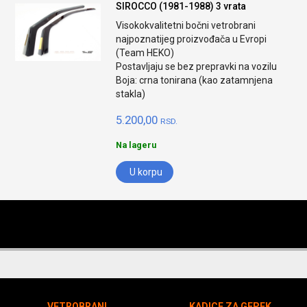
SIROCCO (1981-1988) 3 vrata
Visokokvalitetni bočni vetrobrani
najpoznatijeg proizvođača u Evropi
(Team HEKO)
Postavljaju se bez prepravki na vozilu
Boja: crna tonirana (kao zatamnjena
stakla)
5.200,00
RSD.
Na lageru
U korpu
VETROBRANI
KADICE ZA GEPEK