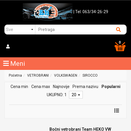
| Tel. 063/34-26-29
0
Meni
Početna
VETROBRANI
VOLKSWAGEN
SIROCCO
Cena min
Cena max
Najnovije
Prema nazivu
Popularni
UKUPNO: 1
20
Bočni vetrobrani Team HEKO VW