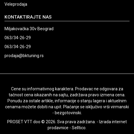
Veleprodaja
KONTAKTIRAJTE NAS
Miljakovačka 30v Beograd
063/34-26-29
063/34-26-29
prodaja@bktuning.rs
Cene su informativnog karaktera. Prodavac ne odgovara za
tačnost cena iskazanih na sajtu, zadržava pravo izmena cena.
Ponudu za ostale artikle, informacije o stanju lagera i aktuelnim
cenama možete dobiti na upit. Plaćanje se isključivo vrši virmanski
- bezgotovinski.
PROSET VTT doo © 2026. Sva prava zadržana. -
Izrada internet
prodavnice
-
Selltico.