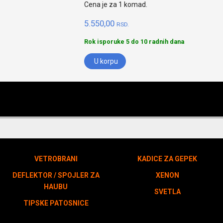
Cena je za 1 komad.
5.550,00
RSD.
Rok isporuke 5 do 10 radnih dana
U korpu
VETROBRANI
KADICE ZA GEPEK
DEFLEKTOR / SPOJLER ZA
XENON
HAUBU
SVETLA
TIPSKE PATOSNICE