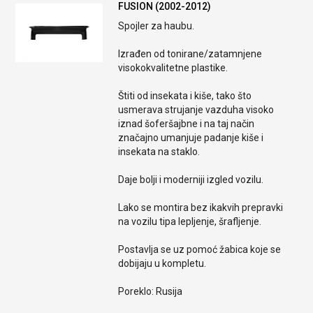
FUSION (2002-2012)
Spojler za haubu.
Izrađen od tonirane/zatamnjene
visokokvalitetne plastike.
Štiti od insekata i kiše, tako što
usmerava strujanje vazduha visoko
iznad šoferšajbne i na taj način
značajno umanjuje padanje kiše i
insekata na staklo.
Daje bolji i moderniji izgled vozilu.
Lako se montira bez ikakvih prepravki
na vozilu tipa lepljenje, šrafljenje.
Postavlja se uz pomoć žabica koje se
dobijaju u kompletu.
Poreklo: Rusija