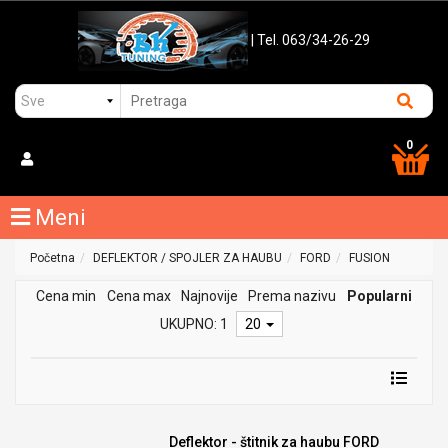
| Tel. 063/34-26-29
0
Meni
Početna
DEFLEKTOR / SPOJLER ZA HAUBU
FORD
FUSION
Cena min
Cena max
Najnovije
Prema nazivu
Popularni
UKUPNO: 1
20
Deflektor - štitnik za haubu FORD