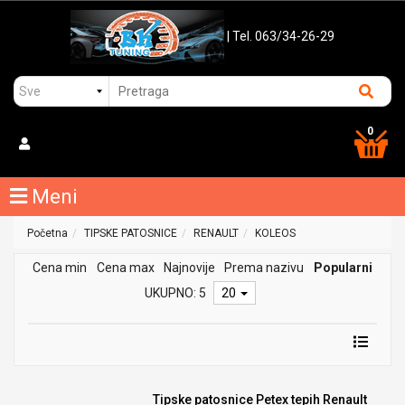
| Tel. 063/34-26-29
0
Meni
Početna
TIPSKE PATOSNICE
RENAULT
KOLEOS
Cena min
Cena max
Najnovije
Prema nazivu
Popularni
UKUPNO: 5
20
Tipske patosnice Petex tepih Renault