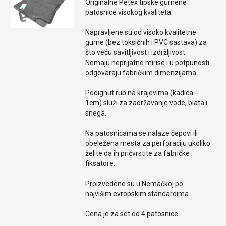
Originalne Petex tipske gumene
patosnice visokog kvaliteta.
Napravljene su od visoko kvalitetne
gume (bez toksičnih i PVC sastava) za
što veću savitljivost i izdržljivost.
Nemaju neprijatne mirise i u potpunosti
odgovaraju fabričkim dimenzijama.
Podignut rub na krajevima (kadica -
1cm) služi za zadržavanje vode, blata i
snega.
Na patosnicama se nalaze čepovi ili
obeležena mesta za perforaciju ukoliko
želite da ih pričvrstite za fabričke
fiksatore.
Proizvedene su u Nemačkoj po
najvišim evropskim standardima.
Cena je za set od 4 patosnice