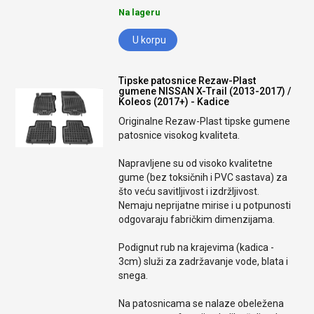
Na lageru
U korpu
Tipske patosnice Rezaw-Plast
gumene NISSAN X-Trail (2013-2017) /
Koleos (2017+) - Kadice
Originalne Rezaw-Plast tipske gumene
patosnice visokog kvaliteta.
Napravljene su od visoko kvalitetne
gume (bez toksičnih i PVC sastava) za
što veću savitljivost i izdržljivost.
Nemaju neprijatne mirise i u potpunosti
odgovaraju fabričkim dimenzijama.
Podignut rub na krajevima (kadica -
3cm) služi za zadržavanje vode, blata i
snega.
Na patosnicama se nalaze obeležena