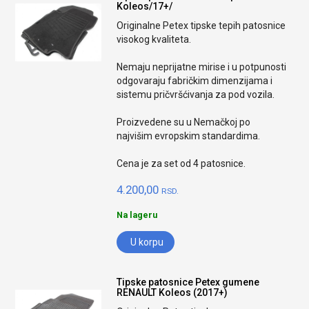
Koleos/17+/
Originalne Petex tipske tepih patosnice
visokog kvaliteta.
Nemaju neprijatne mirise i u potpunosti
odgovaraju fabričkim dimenzijama i
sistemu pričvršćivanja za pod vozila.
Proizvedene su u Nemačkoj po
najvišim evropskim standardima.
Cena je za set od 4 patosnice.
4.200,00
RSD.
Na lageru
U korpu
Tipske patosnice Petex gumene
RENAULT Koleos (2017+)