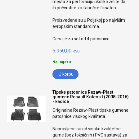
mesta za perforaciju ukoliko želite da
ih pričvrstite za fabričke fiksatore.
Proizvedene su u Poljskoj po najvišim
evropskim standardima.
Cena je za set od 4 patosnice
5.950,00
RSD.
Na lageru
U korpu
Tipske patosnice Rezaw-Plast
gumene Renault Koleos I (2008-2016)
- kadice
Originalne Rezaw-Plast tipske gumene
patosnice visokog kvaliteta.
Napravljene su od visoko kvalitetne
gume (bez toksičnih i PVC sastava) za