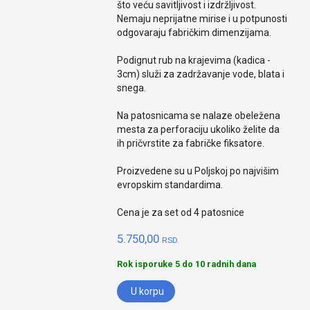
što veću savitljivost i izdržljivost.
Nemaju neprijatne mirise i u potpunosti
odgovaraju fabričkim dimenzijama.
Podignut rub na krajevima (kadica -
3cm) služi za zadržavanje vode, blata i
snega.
Na patosnicama se nalaze obeležena
mesta za perforaciju ukoliko želite da
ih pričvrstite za fabričke fiksatore.
Proizvedene su u Poljskoj po najvišim
evropskim standardima.
Cena je za set od 4 patosnice
5.750,00
RSD.
Rok isporuke 5 do 10 radnih dana
U korpu