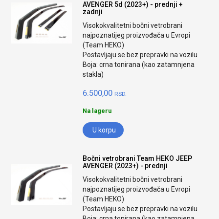
AVENGER 5d (2023+) - prednji +
zadnji
Visokokvalitetni bočni vetrobrani
najpoznatijeg proizvođača u Evropi
(Team HEKO)
Postavljaju se bez prepravki na vozilu
Boja: crna tonirana (kao zatamnjena
stakla)
6.500,00
RSD.
Na lageru
U korpu
Bočni vetrobrani Team HEKO JEEP
AVENGER (2023+) - prednji
Visokokvalitetni bočni vetrobrani
najpoznatijeg proizvođača u Evropi
(Team HEKO)
Postavljaju se bez prepravki na vozilu
Boja: crna tonirana (kao zatamnjena