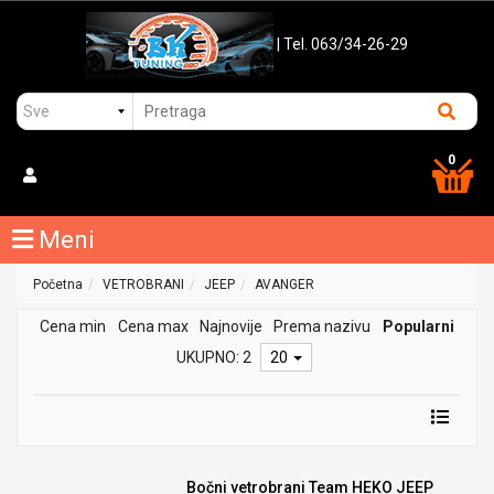
| Tel. 063/34-26-29
0
Meni
Početna
VETROBRANI
JEEP
AVANGER
Cena min
Cena max
Najnovije
Prema nazivu
Popularni
UKUPNO: 2
20
Bočni vetrobrani Team HEKO JEEP