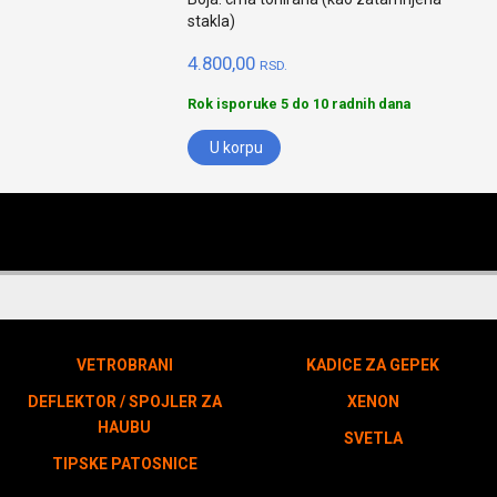
stakla)
4.800,00
RSD.
Rok isporuke 5 do 10 radnih dana
U korpu
VETROBRANI
KADICE ZA GEPEK
DEFLEKTOR / SPOJLER ZA
XENON
HAUBU
SVETLA
TIPSKE PATOSNICE