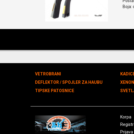
Postav
Boja: 
VETROBRANI
KADIC
DEFLEKTOR / SPOJLER ZA HAUBU
XENO
TIPSKE PATOSNICE
SVETL
Korpa
Registr
Prijava