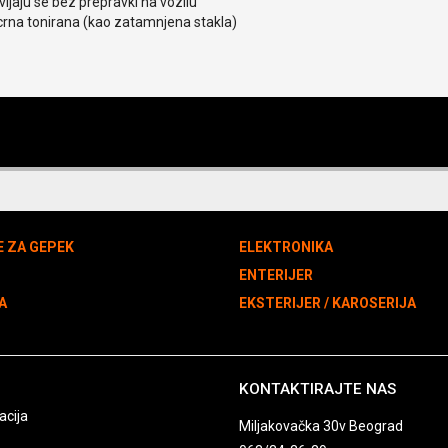
ljaju se bez prepravki na vozilu
crna tonirana (kao zatamnjena stakla)
E ZA GEPEK
ELEKTRONIKA
N
ENTERIJER
A
EKSTERIJER / KAROSERIJA
KONTAKTIRAJTE NAS
acija
Miljakovačka 30v Beograd