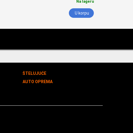
Na lageru
U korpu
ŠTELUJUĆE
AUTO OPREMA