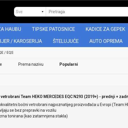
ZA HAUBU
TIPSKE PATOSNICE
KADICE ZA GEPEK
IJER / KAROSERIJA
ŠTELUJUĆE
AUTO OPREMA
QE / EQS
je
Prema nazivu
Popularni
 vetrobrani Team HEKO MERCEDES EQC N293 (2019+) - prednji + zadn
okvalitetni bočni vetrobrani najpoznatijeg proizvođača u Evropi (Team 
ljaju se bez prepravki na vozilu
crna tonirana (kao zatamnjena stakla)