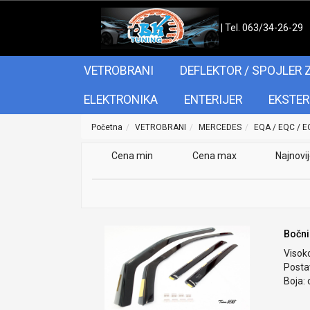
| Tel. 063/34-26-29
VETROBRANI
DEFLEKTOR / SPOJLER 
ELEKTRONIKA
ENTERIJER
EKSTER
Početna
VETROBRANI
MERCEDES
EQA / EQC / E
Cena min
Cena max
Najnovi
Bočni
Visok
Postav
Boja: 