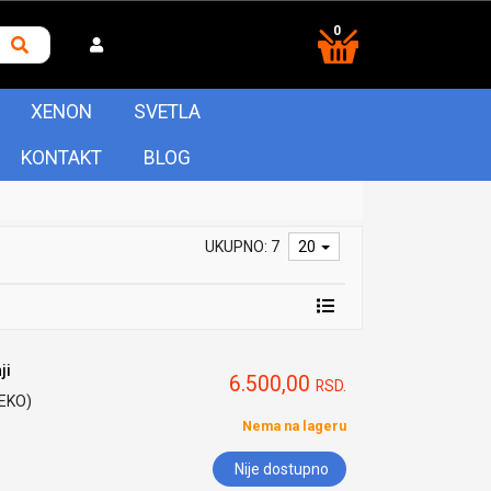
0
XENON
SVETLA
KONTAKT
BLOG
UKUPNO: 7
20
ji
6.500,00
RSD.
HEKO)
Nema na lageru
Nije dostupno