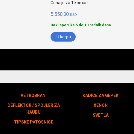
Cena je za 1 komad.
5.550,00
RSD.
Rok isporuke 5 do 10 radnih dana
U korpu
VETROBRANI
KADICE ZA GEPEK
DEFLEKTOR / SPOJLER ZA
XENON
HAUBU
SVETLA
TIPSKE PATOSNICE