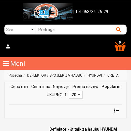
| Tel. 063/34-26-29
0
Meni
Početna
DEFLEKTOR / SPOJLER ZA HAUBU
HYUNDAI
CRETA
Cena min
Cena max
Najnovije
Prema nazivu
Popularni
UKUPNO: 1
20
Deflektor - štitnik za haubu HYUNDAI