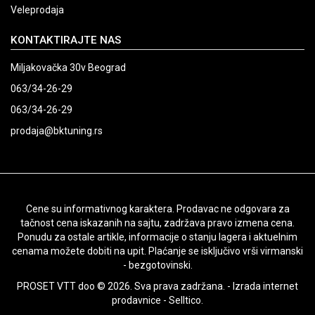
Veleprodaja
KONTAKTIRAJTE NAS
Miljakovačka 30v Beograd
063/34-26-29
063/34-26-29
prodaja@bktuning.rs
Cene su informativnog karaktera. Prodavac ne odgovara za
tačnost cena iskazanih na sajtu, zadržava pravo izmena cena.
Ponudu za ostale artikle, informacije o stanju lagera i aktuelnim
cenama možete dobiti na upit. Plaćanje se isključivo vrši virmanski
- bezgotovinski.
PROSET VTT doo © 2026. Sva prava zadržana. -
Izrada internet
prodavnice
-
Selltico.