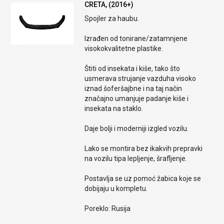
CRETA, (2016+)
Spojler za haubu.
Izrađen od tonirane/zatamnjene
visokokvalitetne plastike.
Štiti od insekata i kiše, tako što
usmerava strujanje vazduha visoko
iznad šoferšajbne i na taj način
značajno umanjuje padanje kiše i
insekata na staklo.
Daje bolji i moderniji izgled vozilu.
Lako se montira bez ikakvih prepravki
na vozilu tipa lepljenje, šrafljenje.
Postavlja se uz pomoć žabica koje se
dobijaju u kompletu.
Poreklo: Rusija