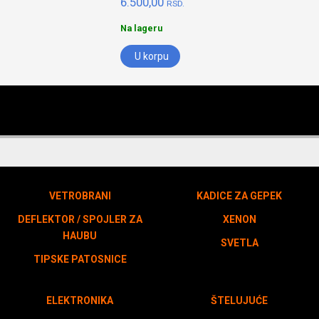
6.500,00
RSD.
Na lageru
U korpu
VETROBRANI
KADICE ZA GEPEK
DEFLEKTOR / SPOJLER ZA
XENON
HAUBU
SVETLA
TIPSKE PATOSNICE
ELEKTRONIKA
ŠTELUJUĆE