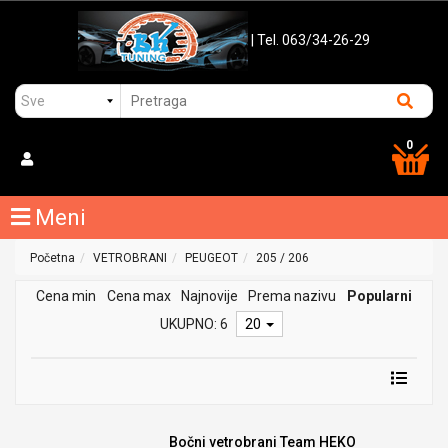
| Tel. 063/34-26-29
0
Meni
Početna
VETROBRANI
PEUGEOT
205 / 206
Cena min
Cena max
Najnovije
Prema nazivu
Popularni
UKUPNO: 6
20
Bočni vetrobrani Team HEKO