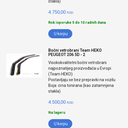
stakla)
4.750,00
RSD.
Rok isporuke 5 do 10 radnih dana
U korpu
Bočni vetrobrani Team HEKO
PEUGEOT 206 5D - 2
Visokokvalitetni bočni vetrobrani
najpoznatijeg proizvođača u Evropi
(Team HEKO)
Postavljaju se bez prepravki na vozilu
Boja: crna tonirana (kao zatamnjena
stakla)
4.500,00
RSD.
Na lageru
U korpu