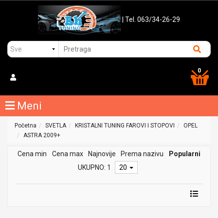
| Tel. 063/34-26-29
0
Meni
Početna
SVETLA
KRISTALNI TUNING FAROVI I STOPOVI
OPEL
ASTRA 2009+
Cena min
Cena max
Najnovije
Prema nazivu
Popularni
UKUPNO: 1
20