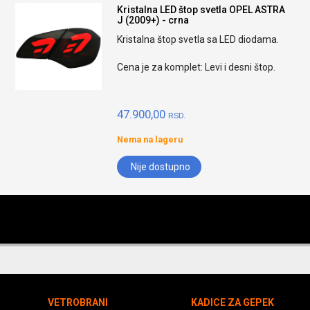
Kristalna LED štop svetla OPEL ASTRA
J (2009+) - crna
Kristalna štop svetla sa LED diodama.
Cena je za komplet: Levi i desni štop.
47.900,00
RSD.
Nema na lageru
Nije dostupno
VETROBRANI
KADICE ZA GEPEK