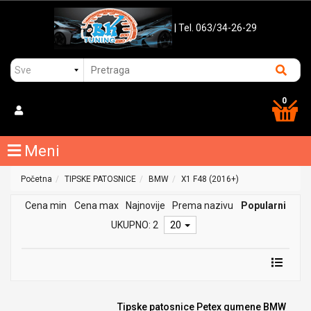
| Tel. 063/34-26-29
0
Meni
Početna
TIPSKE PATOSNICE
BMW
X1 F48 (2016+)
Cena min
Cena max
Najnovije
Prema nazivu
Popularni
UKUPNO: 2
20
Tipske patosnice Petex gumene BMW