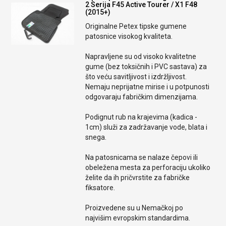
2 Serija F45 Active Tourer / X1 F48
(2015+)
Originalne Petex tipske gumene
patosnice visokog kvaliteta.
Napravljene su od visoko kvalitetne
gume (bez toksičnih i PVC sastava) za
što veću savitljivost i izdržljivost.
Nemaju neprijatne mirise i u potpunosti
odgovaraju fabričkim dimenzijama.
Podignut rub na krajevima (kadica -
1cm) služi za zadržavanje vode, blata i
snega.
Na patosnicama se nalaze čepovi ili
obeležena mesta za perforaciju ukoliko
želite da ih pričvrstite za fabričke
fiksatore.
Proizvedene su u Nemačkoj po
najvišim evropskim standardima.