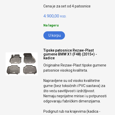
Cena je za set od 4 patosnice
4.900,00
RSD.
Na lageru
U korpu
Tipske patosnice Rezaw-Plast
gumene BMW X1 (F48) (2015+) -
kadice
Originalne Rezaw-Plast tipske gumene
patosnice visokog kvaliteta.
Napravljene su od visoko kvalitetne
gume (bez toksičnih i PVC sastava) za
što veću savitljivost i izdržljivost.
Nemaju neprijatne mirise i u potpunosti
odgovaraju fabričkim dimenzijama.
Podignut rub na krajevima (kadica -