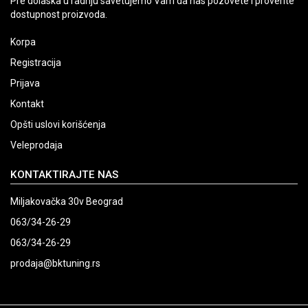
Pre dolaska u radnju savetujemo Vam da nas pozovete i proverite
dostupnost proizvoda.
Korpa
Registracija
Prijava
Kontakt
Opšti uslovi korišćenja
Veleprodaja
KONTAKTIRAJTE NAS
Miljakovačka 30v Beograd
063/34-26-29
063/34-26-29
prodaja@bktuning.rs