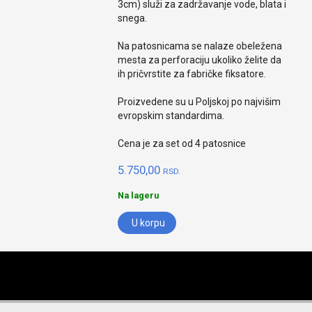
3cm) služi za zadržavanje vode, blata i
snega.
Na patosnicama se nalaze obeležena
mesta za perforaciju ukoliko želite da
ih pričvrstite za fabričke fiksatore.
Proizvedene su u Poljskoj po najvišim
evropskim standardima.
Cena je za set od 4 patosnice
5.750,00
RSD.
Na lageru
U korpu