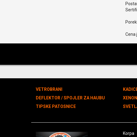
Postav
Sertif
Porekl
Cena 
VETROBRANI
KADIC
DEFLEKTOR / SPOJLER ZA HAUBU
XENO
TIPSKE PATOSNICE
SVETL
Korpa