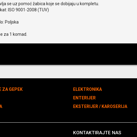
lja se uz pomoć žabica koje se dobijaju u kompletu.
ikat: ISO 9001-2008 (TUV)
o: Poljska
je za 1 komad.
E ZA GEPEK
ELEKTRONIKA
N
ENTERIJER
A
EKSTERIJER / KAROSERIJA
KONTAKTIRAJTE NAS