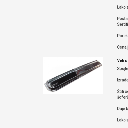
Lako s
Postav
Sertif
Porekl
Cena 
Vetro
Spojle
Izrađ
Štiti 
šoferš
Daje b
Lako s