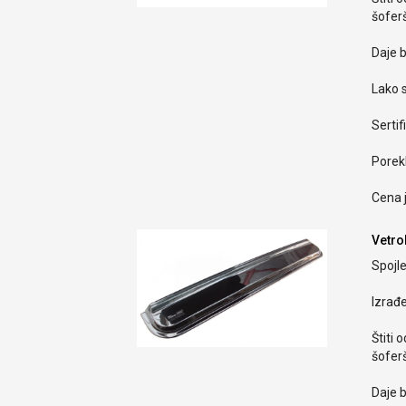
šoferš
Daje b
Lako s
Sertif
Porekl
Cena 
Vetrob
Spojle
Izrađ
Štiti 
šoferš
Daje b