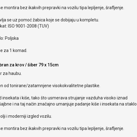
e montira bez ikakvih prepravki na vozilu tipa lepljenje, šrafljenje.
lja se uz pomoć žabica koje se dobijaju u kompletu.
ikat: ISO 9001-2008 (TUV)
o: Poljska
je za 1 komad.
bran za krov / šiber 79 x 15cm
r za haubu.
en od tonirane/zatamnjene visokokvalitetne plastike.
od insekata i kiše, tako što usmerava strujanje vazduha visoko iznad
ajbne i na taj način značajno umanjuje padanje kiše i insekata na staklo
olji i moderniji izgled vozilu.
e montira bez ikakvih prepravki na vozilu tipa lepljenje, šrafljenje.