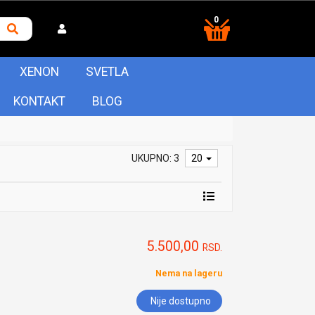
0
XENON
SVETLA
KONTAKT
BLOG
UKUPNO: 3
20
5.500,00
RSD.
Nema na lageru
Nije dostupno