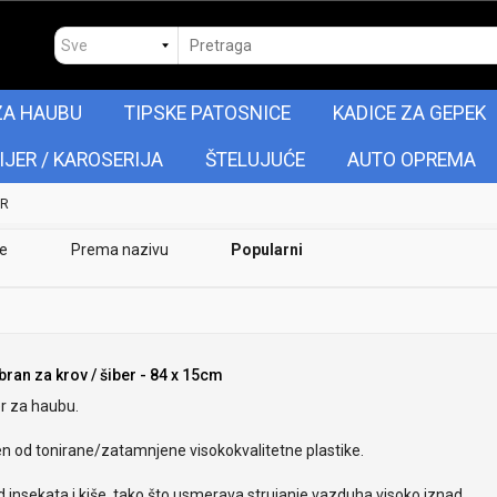
ZA HAUBU
TIPSKE PATOSNICE
KADICE ZA GEPEK
IJER / KAROSERIJA
ŠTELUJUĆE
AUTO OPREMA
ER
je
Prema nazivu
Popularni
bran za krov / šiber - 84 x 15cm
r za haubu.
en od tonirane/zatamnjene visokokvalitetne plastike.
od insekata i kiše, tako što usmerava strujanje vazduha visoko iznad