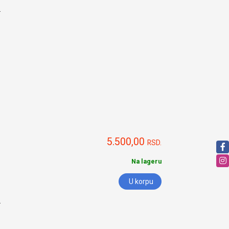
.
5.500,00
RSD.
Na lageru
U korpu
.