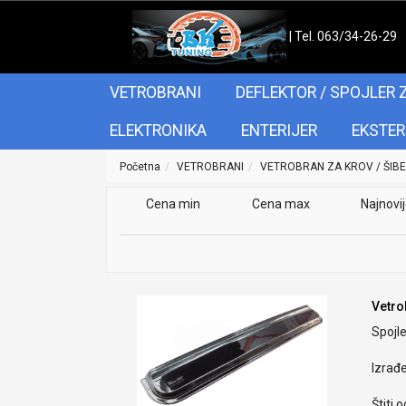
| Tel. 063/34-26-29
VETROBRANI
DEFLEKTOR / SPOJLER 
ELEKTRONIKA
ENTERIJER
EKSTER
Početna
VETROBRANI
VETROBRAN ZA KROV / ŠIB
Cena min
Cena max
Najnovi
Vetro
Spojle
Izrađ
Štiti 