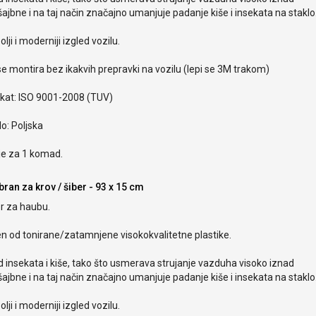
ajbne i na taj način značajno umanjuje padanje kiše i insekata na staklo
olji i moderniji izgled vozilu.
e montira bez ikakvih prepravki na vozilu (lepi se 3M trakom)
ikat: ISO 9001-2008 (TUV)
o: Poljska
je za 1 komad.
ran za krov / šiber - 93 x 15 cm
r za haubu.
en od tonirane/zatamnjene visokokvalitetne plastike.
od insekata i kiše, tako što usmerava strujanje vazduha visoko iznad
ajbne i na taj način značajno umanjuje padanje kiše i insekata na staklo
olji i moderniji izgled vozilu.