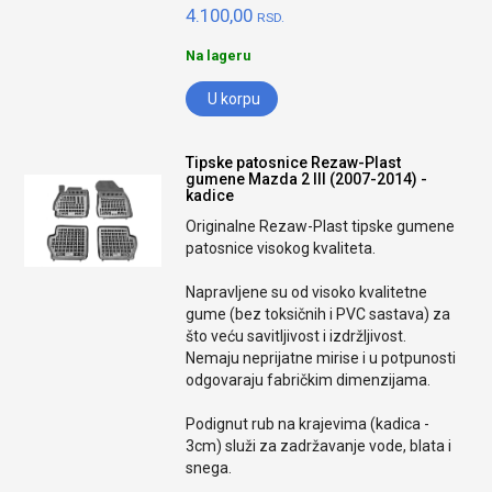
4.100,00
RSD.
Na lageru
U korpu
Tipske patosnice Rezaw-Plast
gumene Mazda 2 III (2007-2014) -
kadice
Originalne Rezaw-Plast tipske gumene
patosnice visokog kvaliteta.
Napravljene su od visoko kvalitetne
gume (bez toksičnih i PVC sastava) za
što veću savitljivost i izdržljivost.
Nemaju neprijatne mirise i u potpunosti
odgovaraju fabričkim dimenzijama.
Podignut rub na krajevima (kadica -
3cm) služi za zadržavanje vode, blata i
snega.