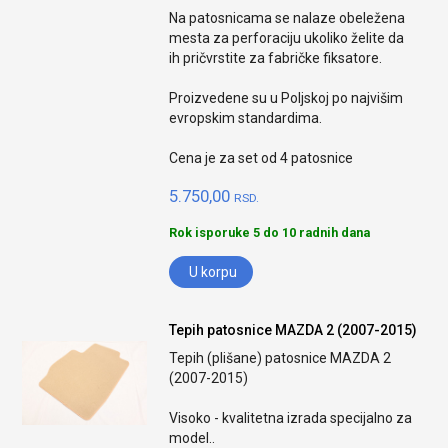
Na patosnicama se nalaze obeležena
mesta za perforaciju ukoliko želite da
ih pričvrstite za fabričke fiksatore.
Proizvedene su u Poljskoj po najvišim
evropskim standardima.
Cena je za set od 4 patosnice
5.750,00
RSD.
Rok isporuke 5 do 10 radnih dana
U korpu
Tepih patosnice MAZDA 2 (2007-2015)
Tepih (plišane) patosnice MAZDA 2
(2007-2015)
Visoko - kvalitetna izrada specijalno za
model..