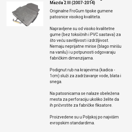
Mazda 2 III (2007-2014)
Originalne FroGum tipske gumene
patosnice visokog kvaliteta.
Napravljene su od visoko kvalitetne
gume (bez toksičnih i PVC sastava) za
što veću savitljivost i izdržljivost.
Nemaju neprijatne mirise (blago mirišu
na vanilu) i u potpunosti odgovaraju
fabričkim dimenzijama.
Podignut rub na krajevima (kadica -
1cm) služi za zadržavanje vode, blata i
snega.
Na patosnicama se nalaze obeležena
mesta za perforaciju ukoliko želite da
ih pričvrstite za fabričke fiksatore.
Proizvedene su u Poljskoj po najvišim
evropskim standardima.