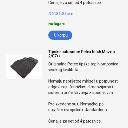
Cena je za set od 4 patosnice
4.200,00
RSD.
Na lageru
U korpu
Tipske patosnice Petex tepih Mazda
2/07+/
Originalne Petex tipske tepih patosnice
visokog kvaliteta.
Nemaju neprijatne mirise i u potpunosti
odgovaraju fabričkim dimenzijama i
sistemu pričvršćivanja za pod vozila.
Proizvedene su u Nemačkoj po
najvišim evropskim standardima.
Cena je za set od 4 patosnice.