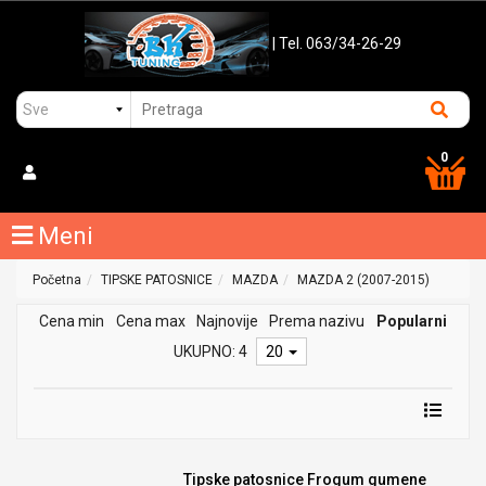
| Tel. 063/34-26-29
0
Meni
Početna
TIPSKE PATOSNICE
MAZDA
MAZDA 2 (2007-2015)
Cena min
Cena max
Najnovije
Prema nazivu
Popularni
UKUPNO: 4
20
Tipske patosnice Frogum gumene