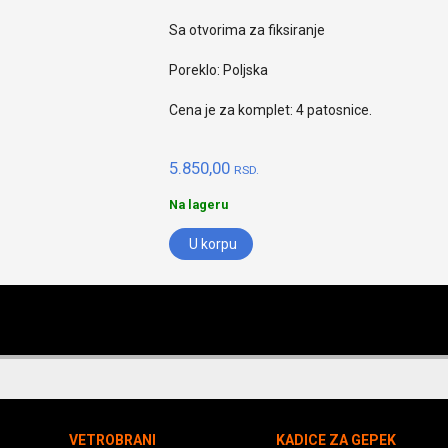
Sa otvorima za fiksiranje
Poreklo: Poljska
Cena je za komplet: 4 patosnice.
5.850,00
RSD.
Na lageru
U korpu
VETROBRANI
KADICE ZA GEPEK