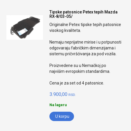
Tipske patosnice Petex tepih Mazda
RX-8/03-05/
Originalne Petex tipske tepih patosnice
visokog kvaliteta.
Nemaju neprijatne mirise i u potpunosti
odgovaraju fabričkim dimenzijama i
sistemu pričvršćivanja za pod vozila.
Proizvedene su u Nemačkoj po
najvišim evropskim standardima.
Cena je za set od 4 patosnice.
3.900,00
RSD.
Na lageru
U korpu