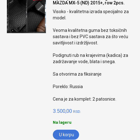
MAZDA MX-5 (ND) 2015+, row 2pcs.
Visoko - kvalitetna izrada specijalno za
model.
Veoma kvalitetna guma bez toksičnih
sastava i bez PVC sastava za što veću
savitljivost i izdržljivost.
Podignuti rub na krajevima (kadica) za
zadržavanje vode, blata i snega.
Sa otvorima za fiksiranje
Poreklo: Russia
Cena je za komplet: 2 patosnice.
3.500,00
RSD.
Na lageru
U korpu