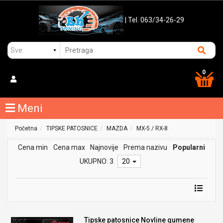
| Tel. 063/34-26-29
0
Meni
Početna
TIPSKE PATOSNICE
MAZDA
MX-5 / RX-8
Cena min
Cena max
Najnovije
Prema nazivu
Popularni
UKUPNO: 3
20
Tipske patosnice Novline gumene