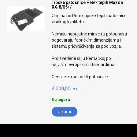
Tipske patosnice Petex tepih Mazda
RX-8/05+/
Originalne Petex tipske tepih patosnice
visokog kvaliteta.
Nemaju neprijatne mirise i u potpunosti
odgovaraju fabričkim dimenzijama i
sistemu pričvršćivanja za pod vozila.
Proizvedene su u Nemačkoj po
najvišim evropskim standardima.
Cena je za set od 4 patosnice.
4.300,00
RSD.
Na lageru
U korpu