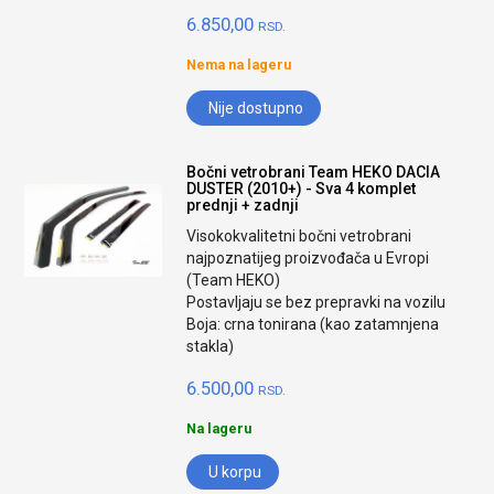
6.850,00
RSD.
Nema na lageru
Nije dostupno
Bočni vetrobrani Team HEKO DACIA
DUSTER (2010+) - Sva 4 komplet
prednji + zadnji
Visokokvalitetni bočni vetrobrani
najpoznatijeg proizvođača u Evropi
(Team HEKO)
Postavljaju se bez prepravki na vozilu
Boja: crna tonirana (kao zatamnjena
stakla)
6.500,00
RSD.
Na lageru
U korpu