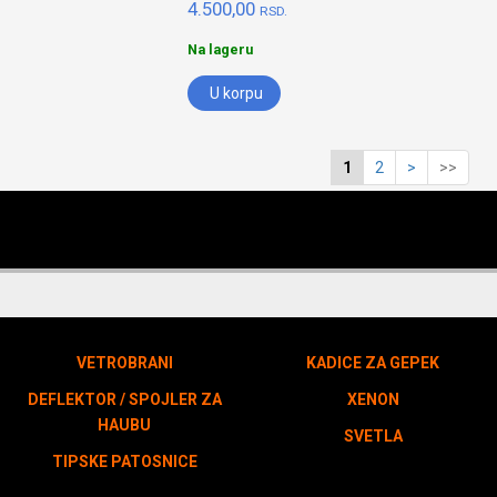
4.500,00
RSD.
Na lageru
U korpu
1
2
>
>>
VETROBRANI
KADICE ZA GEPEK
DEFLEKTOR / SPOJLER ZA
XENON
HAUBU
SVETLA
TIPSKE PATOSNICE