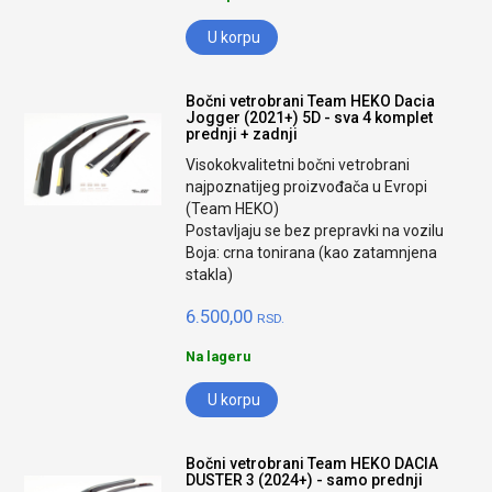
U korpu
Bočni vetrobrani Team HEKO Dacia
Jogger (2021+) 5D - sva 4 komplet
prednji + zadnji
Visokokvalitetni bočni vetrobrani
najpoznatijeg proizvođača u Evropi
(Team HEKO)
Postavljaju se bez prepravki na vozilu
Boja: crna tonirana (kao zatamnjena
stakla)
6.500,00
RSD.
Na lageru
U korpu
Bočni vetrobrani Team HEKO DACIA
DUSTER 3 (2024+) - samo prednji