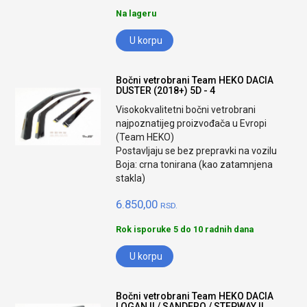
Na lageru
U korpu
Bočni vetrobrani Team HEKO DACIA
DUSTER (2018+) 5D - 4
Visokokvalitetni bočni vetrobrani
najpoznatijeg proizvođača u Evropi
(Team HEKO)
Postavljaju se bez prepravki na vozilu
Boja: crna tonirana (kao zatamnjena
stakla)
6.850,00
RSD.
Rok isporuke 5 do 10 radnih dana
U korpu
Bočni vetrobrani Team HEKO DACIA
LOGAN II / SANDERO / STEPWAY II