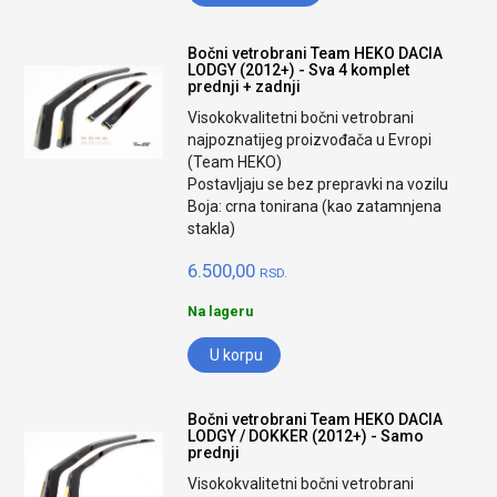
Bočni vetrobrani Team HEKO DACIA
LODGY (2012+) - Sva 4 komplet
prednji + zadnji
Visokokvalitetni bočni vetrobrani
najpoznatijeg proizvođača u Evropi
(Team HEKO)
Postavljaju se bez prepravki na vozilu
Boja: crna tonirana (kao zatamnjena
stakla)
6.500,00
RSD.
Na lageru
U korpu
Bočni vetrobrani Team HEKO DACIA
LODGY / DOKKER (2012+) - Samo
prednji
Visokokvalitetni bočni vetrobrani