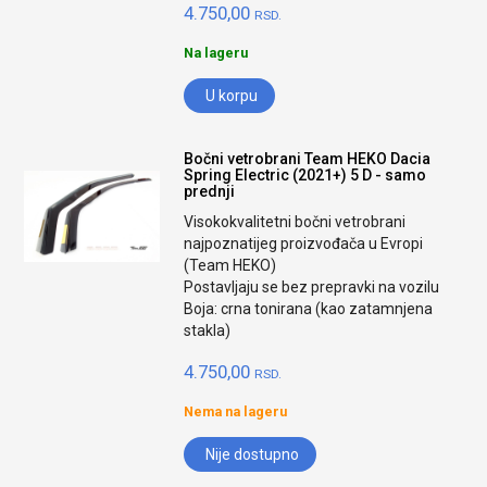
4.750,00
RSD.
Na lageru
U korpu
Bočni vetrobrani Team HEKO Dacia
Spring Electric (2021+) 5 D - samo
prednji
Visokokvalitetni bočni vetrobrani
najpoznatijeg proizvođača u Evropi
(Team HEKO)
Postavljaju se bez prepravki na vozilu
Boja: crna tonirana (kao zatamnjena
stakla)
4.750,00
RSD.
Nema na lageru
Nije dostupno