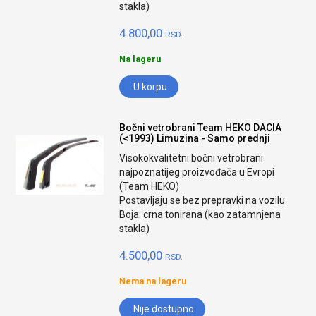
stakla)
4.800,00
RSD.
Na lageru
U korpu
Bočni vetrobrani Team HEKO DACIA
(<1993) Limuzina - Samo prednji
Visokokvalitetni bočni vetrobrani
najpoznatijeg proizvođača u Evropi
(Team HEKO)
Postavljaju se bez prepravki na vozilu
Boja: crna tonirana (kao zatamnjena
stakla)
4.500,00
RSD.
Nema na lageru
Nije dostupno