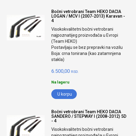
Bočni vetrobrani Team HEKO DACIA
LOGAN / MCV I (2007-2013) Karavan -
4
Visokokvalitetni bočni vetrobrani
najpoznatijeg proizvođača u Evropi
(Team HEKO)
Postavljaju se bez prepravki na vozilu
Boja: crna tonirana (kao zatamnjena
stakla)
6.500,00
RSD.
Na lageru
U korpu
Bočni vetrobrani Team HEKO DACIA
SANDERO / STEPWAY I (2008-2012) 5D
- 4
Visokokvalitetni bočni vetrobrani
najpoznatijeg proizvođača u Evropi