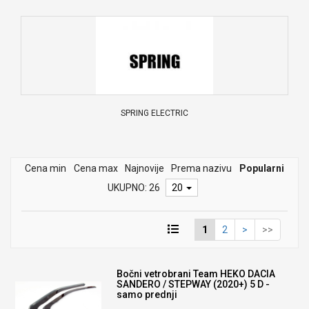
SPRING ELECTRIC
Cena min
Cena max
Najnovije
Prema nazivu
Popularni
UKUPNO: 26
20
1
2
>
>>
Bočni vetrobrani Team HEKO DACIA
SANDERO / STEPWAY (2020+) 5 D -
samo prednji